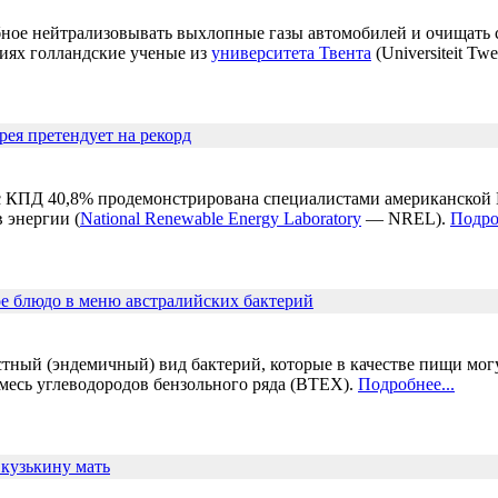
ное нейтрализовывать выхлопные газы автомобилей и очищать с
виях голландские ученые из
университета Твента
(Universiteit Twe
рея претендует на рекорд
с КПД 40,8% продемонстрирована специалистами американской
 энергии (
National Renewable Energy Laboratory
— NREL).
Подро
е блюдо в меню австралийских бактерий
тный (эндемичный) вид бактерий, которые в качестве пищи мог
месь углеводородов бензольного ряда (ВТЕХ).
Подробнее...
кузькину мать