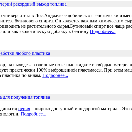
терий рекордный выход топлива
 университета в Лос-Анджелесе добились от генетически изме
интеза бутилового спирта. Он является важным химическим сыр
оизводить из растительного сырья.Бутиловый спирт всё чаще ра
о или как экологическую добавку к бензину
Подробнее...
аботки любого пластика
ор, на выходе – различные полезные жидкие и твёрдые материа
дукт практически 100% выброшенной пластмассы. При этом маш
а пластика по видам.
Подробнее...
 для получения топлива
 диоксид
церия
– широко доступный и недорогой материал. Это 
хнологии.
Подробнее...