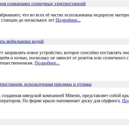
ания плавающих солнечных электростанций
ркивают, что во всех её частях использованы недорогие матери
 станции до нескольких лет
Подробнее...
ать мобильники водой
ует заправлять новое устройство, которое способно поставлять 
днём и ночью, поскольку не зависит от розеток или солнечного 
утешественникам.
Подробнее...
ктростанция, использующая приливы и отливы
 созданная шведской компанией Minesto, представляет собой кры
енератором. По форме крыло напоминает доску для сёрфинга.
Под