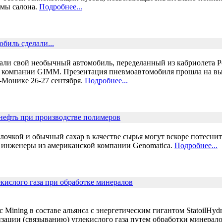
емы салона.
Подробнее...
обиль сделали...
ли свой необычный автомобиль, переделанный из кабриолета Por
 компании GIMM. Презентация пневмоавтомобиля прошла на вы
-Монике 26-27 сентября.
Подробнее...
нефть при производстве полимеров
очкой и обычный сахар в качестве сырья могут вскоре потеснит
е инженеры из американской компании Genomatica.
Подробнее...
кислого газа при обработке минералов
Mining в составе альянса с энергетическим гигантом StatoilHydr
изации (связыванию) углекислого газа путем обработки минерал