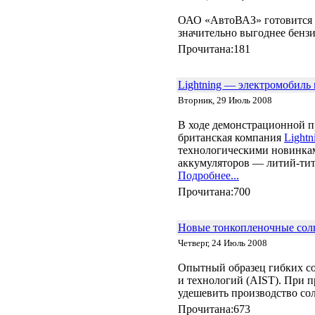
«энергосберегающий» цемент
ОАО «АвтоВАЗ» готовится 
24.02 |
Эко_Тех
:
Searaser: альтернативное
значительно выгоднее бенз
решение для волновой
Прочитана:181
энергетики
20.02 |
Эко_Тех
:
«Зелёная» энергия может стать
Lightning — электромобиль 
действительно зелёной
16.02 |
Эко_Мир
:
Вторник, 29 Июль 2008
Великобритания открыла
крупнейшую морскую
В ходе демонстрационной 
ветряную ферму
британская компания
Light
14.02 |
Эко_Мир
:
технологическими новинка
EcoATM помогает
аккумуляторов — литий-тит
калифорнийцам заработать на
Подробнее...
хламе
Прочитана:700
10.02 |
Эко_Мир
:
Топ-10 самых больших
фотоэлектрических
электростанций в мире
Новые тонкопленочные солн
07.02 |
Эко_Мир
:
Четверг, 24 Июль 2008
Леса солнечных
электростанций в Сахаре:
Опытный образец гибких со
амбициозный энергетический
и технологий (AIST). При 
проект
удешевить производство со
02.02 |
Эко_Тех
:
Генетики заставили бактерии
Прочитана:673