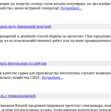
ющие на энергии солнца стали весьма популярны, но эко-изобре
ройство, мини ветряной генератор!
Подробнее...
щать воду банановой кожурой
инарный и дешёвый способ борьбы за экологию. Они предложил
ду из-за сельскохозяйственных работ или по вине промышленн
ать биотопливо из арбузов
 в качестве сырья для производства биотоплива считают возмо
ельского хозяйства США.
Подробнее...
иль с термоизоляцией
мпания Renault продемонстрировала прототип электрокара, назв
особая теплоизоляции кузова, позволяющая значительно понизит