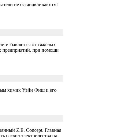
татели не останавливаются!
и избавляться от тяжёлых
ых предприятий, при помощи
жным химик Уэйн Фиш и его
анный Z.E. Concept. Главная
ь расход электричества на