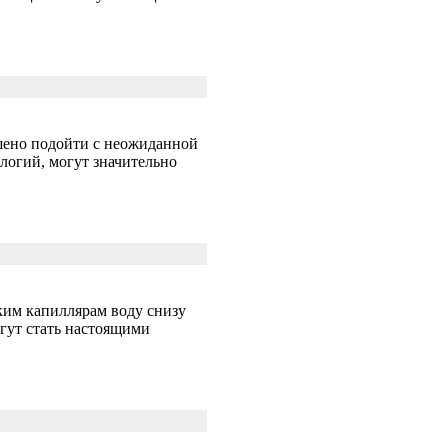
шено подойти с неожиданной
логий, могут значительно
ским капиллярам воду снизу
огут стать настоящими