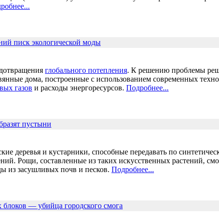
робнее...
ний писк экологической моды
едотвращения
глобального потепления
. К решению проблемы ре
евянные дома, построенные с использованием современных техно
вых газов
и расходы энергоресурсов.
Подробнее...
бразят пустыни
ские деревья и кустарники, способные передавать по синтетиче
лений. Рощи, составленные из таких искусственных растений, см
ды из засушливых почв и песков.
Подробнее...
х блоков — убийца городского смога