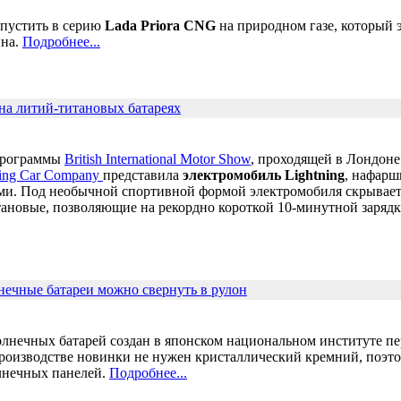
пустить в серию
Lada Priora CNG
на природном газе, который 
ина.
Подробнее...
на литий-титановых батареях
программы
British International Motor Show
, проходящей в Лондоне 
ning Car Company
представила
электромобиль Lightning
, нафар
ми. Под необычной спортивной формой электромобиля скрывает
ановые, позволяющие на рекордно короткой 10-минутной зарядке
ечные батареи можно свернуть в рулон
лнечных батарей создан в японском национальном институте п
производстве новинки не нужен кристаллический кремний, поэт
лнечных панелей.
Подробнее...