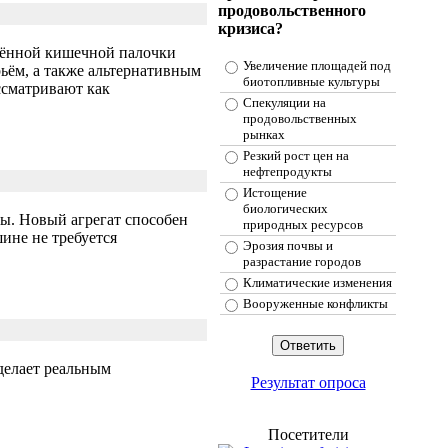
продовольственного
кризиса?
нённой кишечной палочки
Увеличение площадей под
ьём, а также альтернативным
биотопливные культуры
ссматривают как
Спекуляции на
продовольственных
рынках
Резкий рост цен на
нефтепродукты
Истощение
биологических
лы. Новый агрегат способен
природных ресурсов
ине не требуется
Эрозия почвы и
разрастание городов
Климатические изменения
Вооруженные конфликты
делает реальным
Результат опроса
Посетители