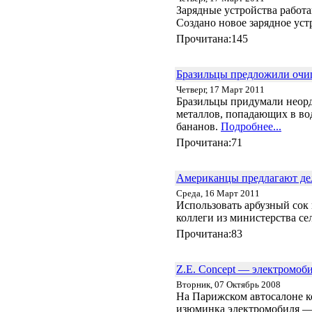
Зарядные устройства работа
Создано новое зарядное уст
Прочитана:145
Бразильцы предложили очи
Четверг, 17 Март 2011
Бразильцы придумали неорд
металлов, попадающих в во
бананов.
Подробнее...
Прочитана:71
Американцы предлагают дел
Среда, 16 Март 2011
Использовать арбузный сок
коллеги из министерства с
Прочитана:83
Z.E. Concept — электромоб
Вторник, 07 Октябрь 2008
На Парижском автосалоне ко
изюминка электромобиля — 