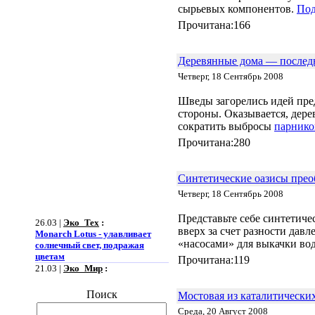
сырьевых компонентов.
Под
Прочитана:166
Деревянные дома — послед
Четверг, 18 Сентябрь 2008
Шведы загорелись идей пр
стороны. Оказывается, дер
сократить выбросы
парнико
Прочитана:280
Синтетические оазисы прео
Четверг, 18 Сентябрь 2008
26.03 |
Эко_Тех
:
Представьте себе синтетиче
Monarch Lotus - улавливает
вверх за счет разности дав
солнечный свет, подражая
«насосами» для выкачки во
цветам
Прочитана:119
21.03 |
Эко_Мир
:
Огромная ветряная ферма
позволит Южной Корее
Поиск
отказаться от импорта энергии
Мостовая из каталитически
19.03 |
Эко_Мир
:
Среда, 20 Август 2008