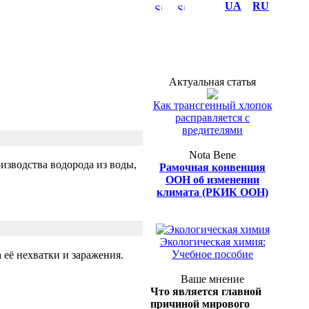
UA
RU
Актуальная статья
Как трансгенный хлопок
расправляется с
вредителями
Nota Bene
изводства водорода из воды,
Рамочная конвенция
ООН об изменении
климата (РКИК ООН)
Полка эколога
Экологическая химия:
Учебное пособие
её нехватки и заражения.
Ваше мнение
Что является главной
причиной мирового