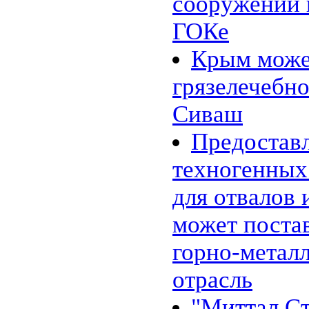
сооружений 
11.01 |
Эко_Тех
:
Энергия красителей: зелёный,
ГОКе
красный или флуоресцентный?
05.01 |
Эко_Мир
:
Сюзанна Ли и ее одежда из
Крым може
бактерий
01.01 |
Эко_Мир
:
грязелечебно
Экологическая ёлка из
пластиковых бутылок в центре
Каунаса
Сиваш
26.12 |
Эко_Тех
:
SEES: система, которая видит
Предоставл
энергетический потенциал
крыш домов
15.12 |
Эко_Мир
:
техногенных
Apple Inc. планирует создание
солнечной фермы в Северной
для отвалов
Каролине
07.12 |
Эко_Мир
:
Солнечная энергия из
может постав
Андалузии
05.12 |
Эко_Тех
:
горно-метал
Немцы подняли в небо крупный
солнечный беспилотник
24.11 |
Эко_Тех
:
отрасль
Шотландия построит
уникальный двухлопастный
"Миттал Ст
ветряк