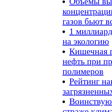
Объемы вы
концентраци
газов бьют в
1 миллиард
на экологию
Кишечная 
нефть при п
полимеров
Рейтинг на
загрязненны
Воинствую
страже клим