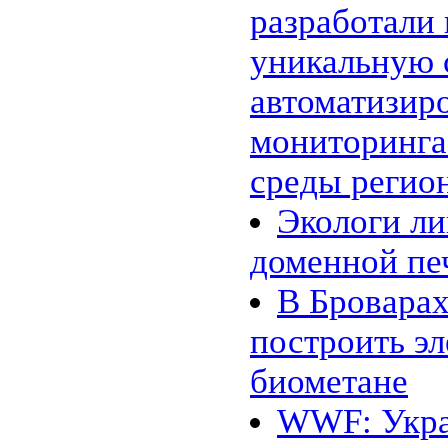
«энергосберегающий» цемент
разработали
24.02 |
Эко_Тех
:
Searaser: альтернативное
уникальную 
решение для волновой
энергетики
20.02 |
Эко_Тех
:
автоматизир
«Зелёная» энергия может стать
действительно зелёной
мониторинг
16.02 |
Эко_Мир
:
Великобритания открыла
крупнейшую морскую
среды регио
ветряную ферму
14.02 |
Эко_Мир
:
Экологи л
EcoATM помогает
калифорнийцам заработать на
хламе
доменной пе
10.02 |
Эко_Мир
:
Топ-10 самых больших
В Бровара
фотоэлектрических
электростанций в мире
07.02 |
Эко_Мир
:
построить э
Леса солнечных
электростанций в Сахаре:
биометане
амбициозный энергетический
проект
02.02 |
Эко_Тех
:
WWF: Укра
Генетики заставили бактерии
производить спирт из