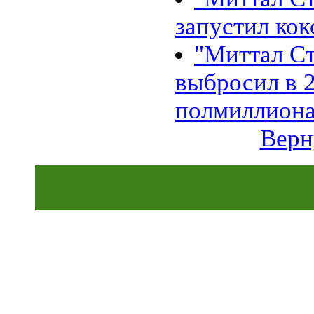
01.11 |
Эко_Тех
:
запустил ко
Бактерии производят бутанол
из старых номеров Times
Picayune
"Миттал Ст
28.10 |
Эко_Тех
:
13-летний подросток совершил
выбросил в 2
прорыв в солнечной энергетике
25.10 |
Эко_Тех
:
Испытан новый метод
полмиллиона
использования энергии солнца
24.10 |
Эко_Тех
:
Верн
Разработан ветряк с
раздвижными лопастями
18.07 |
Эко_Тех
:
Panasonic построит экогород на
тысячу домов, питаемый
исключительно альтернативной
энергией
06.06 |
Эко_Тех
:
Первая гелиотермальная
электростанция на
расплавленной соли
07.04 |
Эко_Тех
:
Светодиодная лампа на
солнечной энергии