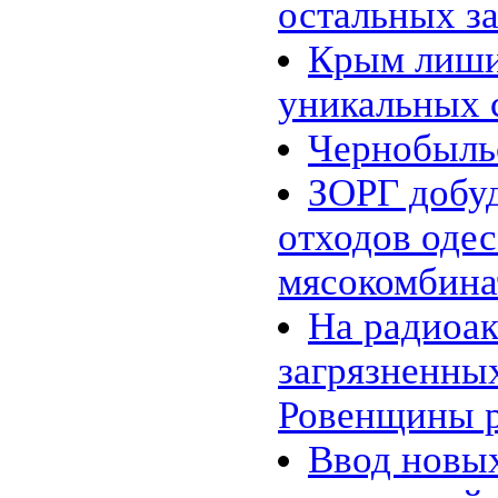
остальных з
макроводорослей
31.01 |
Эко_Мир
:
Крым лиши
Инженеры представили
опреснительную батарею
26.01 |
Эко_Тех
:
уникальных 
Шотландия планирует
полностью "озеленится" к 2020
Чернобыль
году
24.01 |
Эко_Мир
:
К 2020 году древесное
ЗОРГ добуд
биотопливо может стать
конкурентоспособным
отходов одес
20.01 |
Эко_Мир
:
10 новогодних ёлок, сделанных
из подручного хлама
мясокомбина
18.01 |
Эко_Мир
:
Углекислый газ сводит рыб с
На радиоа
ума
16.01 |
Эко_Мир
:
Несколько фактов о вторичном
загрязненны
использовании бумаги
13.01 |
Эко_Тех
:
Ровенщины р
Зелёное авиатопливо из
промышленных газов
12.01 |
Эко_Тех
:
Ввод новы
Tanning Printer: солнечный свет
вместо чернил и лазера