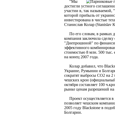
"Мы
достигли устного соглашени
участии в, так называемой,
которой прибыль от украин
инвестирована в чистые техн
Станислав Колар (Stanislav 
По его словам, в рамках д
компания заключила сделку 
"Днепрошиной" по финанси
эффективного комбинирован
стоимостью 8 млн. 500 тыс.
на конец 2007 года.
Колар добавил, что Blacks
Украине, Румынии и Болгари
сократят выбросы CO2 на 2 м
чешских крон (официальный 
октября составляет 100 ч.кр
рынке ценам разрешений на
Проект осуществляется в р
позволяет чешским компани
2005 году Blackstone в под
Болгарии.