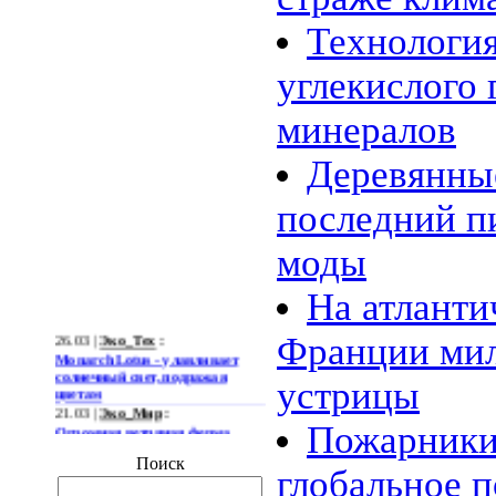
Технология
углекислого 
минералов
Деревянны
последний п
моды
На атланти
26.03 |
Эко_Тех
:
Франции мил
Monarch Lotus - улавливает
солнечный свет, подражая
цветам
устрицы
21.03 |
Эко_Мир
:
Огромная ветряная ферма
Пожарники
позволит Южной Корее
отказаться от импорта энергии
Поиск
глобальное 
19.03 |
Эко_Мир
:
Тканеподобный материал из