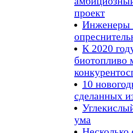
амбициозный
11.01 |
Эко_Тех
:
Энергия красителей: зелёный,
проект
красный или флуоресцентный?
05.01 |
Эко_Мир
:
Сюзанна Ли и ее одежда из
Инженеры 
бактерий
01.01 |
Эко_Мир
:
опреснитель
Экологическая ёлка из
пластиковых бутылок в центре
Каунаса
К 2020 год
26.12 |
Эко_Тех
:
SEES: система, которая видит
биотопливо 
энергетический потенциал
крыш домов
конкуренто
15.12 |
Эко_Мир
:
Apple Inc. планирует создание
солнечной фермы в Северной
10 новогод
Каролине
07.12 |
Эко_Мир
:
сделанных и
Солнечная энергия из
Андалузии
05.12 |
Эко_Тех
:
Углекислый
Немцы подняли в небо крупный
солнечный беспилотник
ума
24.11 |
Эко_Тех
:
Шотландия построит
уникальный двухлопастный
Несколько 
ветряк