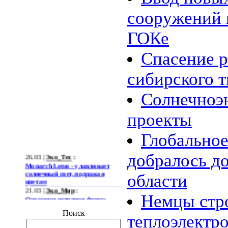
сооружений 
ГОКе
Спасение р
сибирского т
Солнечноэ
проекты
Глобальное
26.03 |
Эко_Тех
:
добралось д
Monarch Lotus - улавливает
солнечный свет, подражая
области
цветам
21.03 |
Эко_Мир
:
Огромная ветряная ферма
Немцы стр
позволит Южной Корее
отказаться от импорта энергии
Поиск
теплоэлектр
19.03 |
Эко_Мир
:
Тканеподобный материал из