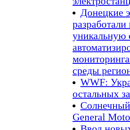
электростан
Донецкие э
разработали
уникальную 
автоматизир
мониторинг
среды регио
WWF: Укра
остальных з
Солнечный 
General Moto
Ввод новы