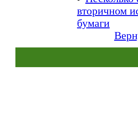
01.11 |
Эко_Тех
:
вторичном и
Бактерии производят бутанол
из старых номеров Times
Picayune
бумаги
28.10 |
Эко_Тех
:
13-летний подросток совершил
Верн
прорыв в солнечной энергетике
25.10 |
Эко_Тех
:
Испытан новый метод
использования энергии солнца
24.10 |
Эко_Тех
:
Разработан ветряк с
раздвижными лопастями
18.07 |
Эко_Тех
:
Panasonic построит экогород на
тысячу домов, питаемый
исключительно альтернативной
энергией
06.06 |
Эко_Тех
:
Первая гелиотермальная
электростанция на
расплавленной соли
07.04 |
Эко_Тех
:
Светодиодная лампа на
солнечной энергии