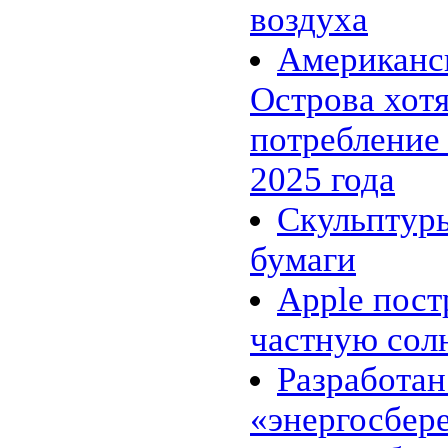
«энергосберегающий» цемент
воздуха
24.02 |
Эко_Тех
:
Searaser: альтернативное
Американс
решение для волновой
энергетики
20.02 |
Эко_Тех
:
Острова хот
«Зелёная» энергия может стать
действительно зелёной
потребление
16.02 |
Эко_Мир
:
Великобритания открыла
крупнейшую морскую
2025 года
ветряную ферму
14.02 |
Эко_Мир
:
Скульптур
EcoATM помогает
калифорнийцам заработать на
бумаги
хламе
10.02 |
Эко_Мир
:
Топ-10 самых больших
Apple пос
фотоэлектрических
электростанций в мире
частную сол
07.02 |
Эко_Мир
:
Леса солнечных
электростанций в Сахаре:
Разработан
амбициозный энергетический
проект
«энергосбер
02.02 |
Эко_Тех
:
Генетики заставили бактерии
производить спирт из