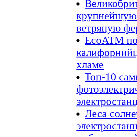
Великобри
макроводорослей
31.01 |
Эко_Мир
:
крупнейшую
Инженеры представили
опреснительную батарею
26.01 |
Эко_Тех
:
ветряную фе
Шотландия планирует
полностью "озеленится" к 2020
EcoATM по
году
24.01 |
Эко_Мир
:
К 2020 году древесное
калифорнийц
биотопливо может стать
конкурентоспособным
хламе
20.01 |
Эко_Мир
:
10 новогодних ёлок, сделанных
из подручного хлама
Топ-10 са
18.01 |
Эко_Мир
:
Углекислый газ сводит рыб с
фотоэлектри
ума
16.01 |
Эко_Мир
:
электростан
Несколько фактов о вторичном
использовании бумаги
13.01 |
Эко_Тех
:
Леса солн
Зелёное авиатопливо из
промышленных газов
электростанц
12.01 |
Эко_Тех
:
Tanning Printer: солнечный свет
вместо чернил и лазера