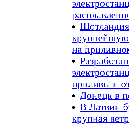
электростанц
расплавленн
Шотландия
крупнейшую
на приливно
Разработан
электростан
приливы и о
Донецк в п
В Латвии б
крупная вет