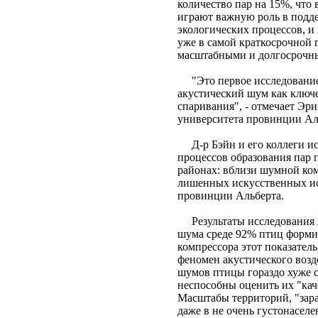
количество пар на 15%, что
играют важную роль в подд
экологических процессов, и
уже в самой краткосрочной 
масштабными и долгосрочн
"Это первое исследование,
акустический шум как ключ
спаривания", - отмечает Эри
университета провинции Ал
Д-р Бэйн и его коллеги ис
процессов образования пар пт
районах: вблизи шумной ком
лишенных искусственных ис
провинции Альберта.
Результаты исследования п
шума среде 92% птиц формир
компрессора этот показател
феномен акустического возде
шумов птицы гораздо хуже с
неспособны оценить их "каче
Масштабы территорий, "зар
даже в не очень густонасел