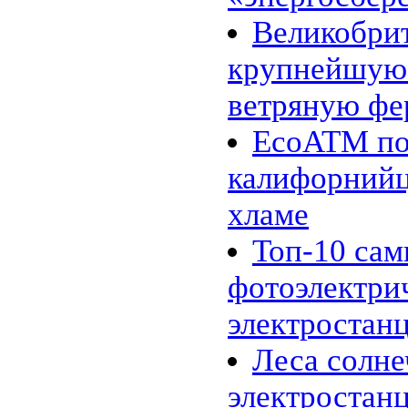
макроводорослей
Великобри
31.01 |
Эко_Мир
:
Инженеры представили
опреснительную батарею
крупнейшую
26.01 |
Эко_Тех
:
Шотландия планирует
ветряную фе
полностью "озеленится" к 2020
году
24.01 |
Эко_Мир
:
EcoATM по
К 2020 году древесное
биотопливо может стать
калифорнийц
конкурентоспособным
20.01 |
Эко_Мир
:
10 новогодних ёлок, сделанных
хламе
из подручного хлама
18.01 |
Эко_Мир
:
Топ-10 са
Углекислый газ сводит рыб с
ума
фотоэлектри
16.01 |
Эко_Мир
:
Несколько фактов о вторичном
использовании бумаги
электростан
13.01 |
Эко_Тех
:
Зелёное авиатопливо из
Леса солн
промышленных газов
12.01 |
Эко_Тех
:
Tanning Printer: солнечный свет
электростанц
вместо чернил и лазера