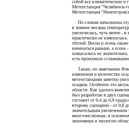
собой все климатические и 
Метеостанция "Челябинск-го
Метеостанция "Нязепетровс
По словам начальника отд
в зимние месяцы температу
увеличилась, чуть менее - в 
практически не изменилась. 
тёплой. Весна и осень также
начинаться раньше, а осень 
повысились не значительно, 
есть произошло сглаживание
Также, по замечанию Ячме
изменения и количество ос
метеостанциям заметно увел
осадков. Особенно это акту
области. Как удалось выясн
был разработан в двух сцен
составит от 0,4 до 0,9 град
второму сценарию - от 0,8 до
значительным увеличением 
многочисленные, в основном
экономики и экологии облас