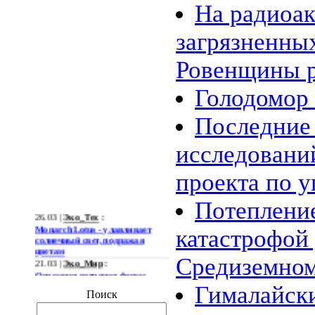
На радиоа
загрязненны
Ровенщины р
Голодомор 
Последние 
исследовани
проекта по у
Потепление
26.03 |
Эко_Тех
:
Monarch Lotus - улавливает
катастрофой
солнечный свет, подражая
цветам
21.03 |
Эко_Мир
:
Средиземно
Огромная ветряная ферма
позволит Южной Корее
Гималайск
отказаться от импорта энергии
Поиск
19.03 |
Эко_Мир
:
Тканеподобный материал из