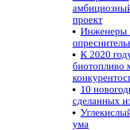
11.01 |
Эко_Тех
:
амбициозный
Энергия красителей: зелёный,
красный или флуоресцентный?
05.01 |
Эко_Мир
:
проект
Сюзанна Ли и ее одежда из
бактерий
Инженеры 
01.01 |
Эко_Мир
:
Экологическая ёлка из
пластиковых бутылок в центре
опреснитель
Каунаса
26.12 |
Эко_Тех
:
К 2020 год
SEES: система, которая видит
энергетический потенциал
крыш домов
биотопливо 
15.12 |
Эко_Мир
:
Apple Inc. планирует создание
конкуренто
солнечной фермы в Северной
Каролине
10 новогод
07.12 |
Эко_Мир
:
Солнечная энергия из
Андалузии
сделанных и
05.12 |
Эко_Тех
:
Немцы подняли в небо крупный
Углекислый
солнечный беспилотник
24.11 |
Эко_Тех
:
Шотландия построит
ума
уникальный двухлопастный
ветряк