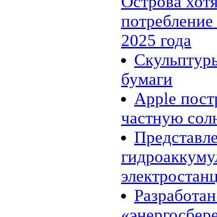
Острова хот
«энергосберегающий» цемент
24.02 |
Эко_Тех
:
потребление
Searaser: альтернативное
решение для волновой
энергетики
2025 года
20.02 |
Эко_Тех
:
«Зелёная» энергия может стать
Скульптур
действительно зелёной
16.02 |
Эко_Мир
:
Великобритания открыла
бумаги
крупнейшую морскую
ветряную ферму
Apple пос
14.02 |
Эко_Мир
:
EcoATM помогает
частную сол
калифорнийцам заработать на
хламе
10.02 |
Эко_Мир
:
Представл
Топ-10 самых больших
фотоэлектрических
гидроаккум
электростанций в мире
07.02 |
Эко_Мир
:
Леса солнечных
электростанц
электростанций в Сахаре:
амбициозный энергетический
Разработан
проект
02.02 |
Эко_Тех
:
Генетики заставили бактерии
«энергосбер
производить спирт из