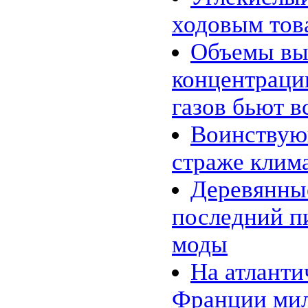
ходовым то
Объемы вы
концентраци
газов бьют в
Воинствую
страже клим
Деревянны
последний п
моды
На атланти
Франции мил