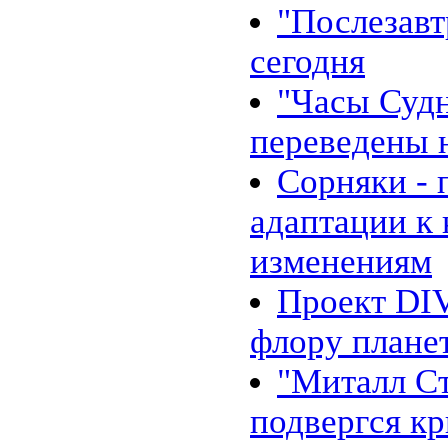
"Послезавт
сегодня
"Часы Судн
переведены 
Сорняки - 
адаптации к
изменениям
Проект DI
флору плане
"Миталл Ст
подвергся к