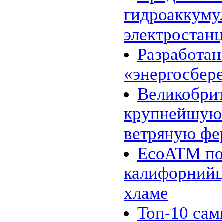
макроводорослей
гидроаккум
31.01 |
Эко_Мир
:
Инженеры представили
электростанц
опреснительную батарею
26.01 |
Эко_Тех
:
Шотландия планирует
Разработан
полностью "озеленится" к 2020
году
«энергосбер
24.01 |
Эко_Мир
:
К 2020 году древесное
биотопливо может стать
Великобри
конкурентоспособным
20.01 |
Эко_Мир
:
крупнейшую
10 новогодних ёлок, сделанных
из подручного хлама
18.01 |
Эко_Мир
:
ветряную фе
Углекислый газ сводит рыб с
ума
EcoATM по
16.01 |
Эко_Мир
:
Несколько фактов о вторичном
калифорнийц
использовании бумаги
13.01 |
Эко_Тех
:
Зелёное авиатопливо из
хламе
промышленных газов
12.01 |
Эко_Тех
:
Топ-10 са
Tanning Printer: солнечный свет
вместо чернил и лазера