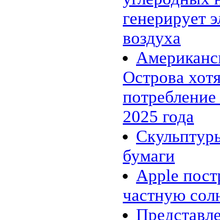
«энергосберегающий» цемент
24.02 |
Эко_Тех
:
генерирует э
Searaser: альтернативное
решение для волновой
воздуха
энергетики
20.02 |
Эко_Тех
:
«Зелёная» энергия может стать
Американс
действительно зелёной
16.02 |
Эко_Мир
:
Острова хот
Великобритания открыла
крупнейшую морскую
ветряную ферму
потребление
14.02 |
Эко_Мир
:
EcoATM помогает
2025 года
калифорнийцам заработать на
хламе
Скульптур
10.02 |
Эко_Мир
:
Топ-10 самых больших
фотоэлектрических
бумаги
электростанций в мире
07.02 |
Эко_Мир
:
Apple пос
Леса солнечных
электростанций в Сахаре:
амбициозный энергетический
частную сол
проект
02.02 |
Эко_Тех
:
Представл
Генетики заставили бактерии
производить спирт из