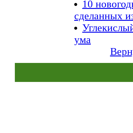
10 новогод
01.11 |
Эко_Тех
:
Бактерии производят бутанол
сделанных и
из старых номеров Times
Picayune
28.10 |
Эко_Тех
:
Углекислый
13-летний подросток совершил
прорыв в солнечной энергетике
ума
25.10 |
Эко_Тех
:
Испытан новый метод
использования энергии солнца
Верн
24.10 |
Эко_Тех
:
Разработан ветряк с
раздвижными лопастями
18.07 |
Эко_Тех
:
Panasonic построит экогород на
тысячу домов, питаемый
исключительно альтернативной
энергией
06.06 |
Эко_Тех
:
Первая гелиотермальная
электростанция на
расплавленной соли
07.04 |
Эко_Тех
:
Светодиодная лампа на
солнечной энергии