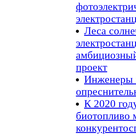
11.01 |
Эко_Тех
:
фотоэлектри
Энергия красителей: зелёный,
красный или флуоресцентный?
электростан
05.01 |
Эко_Мир
:
Сюзанна Ли и ее одежда из
бактерий
Леса солн
01.01 |
Эко_Мир
:
Экологическая ёлка из
электростанц
пластиковых бутылок в центре
Каунаса
26.12 |
Эко_Тех
:
амбициозный
SEES: система, которая видит
энергетический потенциал
проект
крыш домов
15.12 |
Эко_Мир
:
Apple Inc. планирует создание
Инженеры 
солнечной фермы в Северной
Каролине
опреснитель
07.12 |
Эко_Мир
:
Солнечная энергия из
К 2020 год
Андалузии
05.12 |
Эко_Тех
:
Немцы подняли в небо крупный
биотопливо 
солнечный беспилотник
24.11 |
Эко_Тех
:
конкуренто
Шотландия построит
уникальный двухлопастный
ветряк