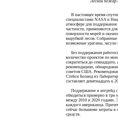
Лесной пожар 
В настоящее время спутни
специалистами NASA и Нац
атмосфере для поддержания 
частности, применяются для
поверхности морей и океано
вырубкой лесов. Собранные
возможные ураганы, засухи 
Без поддержания работосп
количество проектов по мон
сократиться до семнадцати, а
рекомендациях, обнародова
советом США. Рекомендован
Стейси Боланд из Лаборатор
составляет девятнадцать к 20
Поддержание и апгрейд су
обходиться примерно в три 
между 2010 и 2020 годами. Э
каждого американца. Приче
сейчас большими затраты в 
средств.