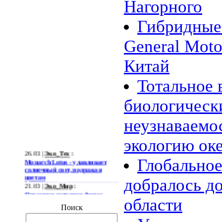
Нагорного
Гибридные
General Moto
Китай
Тотальное
биологическ
неузнаваемо
экологию ок
26.03 |
Эко_Тех
:
Monarch Lotus - улавливает
Глобальное
солнечный свет, подражая
цветам
добралось д
21.03 |
Эко_Мир
:
Огромная ветряная ферма
позволит Южной Корее
области
отказаться от импорта энергии
Поиск
19.03 |
Эко_Мир
:
Тканеподобный материал из