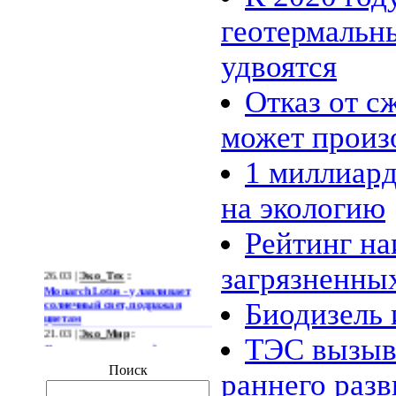
геотермальн
удвоятся
Отказ от с
может произо
1 миллиард
на экологию
Рейтинг на
26.03 |
Эко_Тех
:
загрязненны
Monarch Lotus - улавливает
солнечный свет, подражая
Биодизель 
цветам
21.03 |
Эко_Мир
:
Огромная ветряная ферма
ТЭС вызыв
позволит Южной Корее
отказаться от импорта энергии
Поиск
раннего разв
19.03 |
Эко_Мир
: