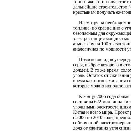
тонна такого топлива стоит 
дальнейшие строительство 
крестьянам получать ежегод
Несмотря на необходимост
топлива, по сравнению с уг
безопасным для окружающей
электростанция мощностью в
атмосферу на 100 тысяч тонн
аналогичная по мощности уг
Помимо оксидов углерода 
серы, выброс которого в а
дождей. В то же время, соло
уголь. Остаток от сжигания 
время как после сжигания с
которые можно использовать
К концу 2006 года общая м
составила 622 миллиона кил
угольными электростанциям
Китая и всего мира. Проект
с 2006 по 2010 годы, предп
собственной электроэнергии
доля от сжигания угля сниз