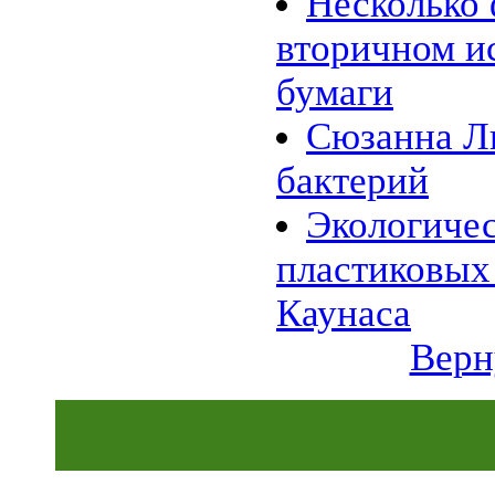
Несколько 
11.01 |
Эко_Тех
:
Энергия красителей: зелёный,
вторичном и
красный или флуоресцентный?
05.01 |
Эко_Мир
:
бумаги
Сюзанна Ли и ее одежда из
бактерий
01.01 |
Эко_Мир
:
Сюзанна Ли
Экологическая ёлка из
пластиковых бутылок в центре
бактерий
Каунаса
26.12 |
Эко_Тех
:
SEES: система, которая видит
Экологичес
энергетический потенциал
крыш домов
пластиковых
15.12 |
Эко_Мир
:
Apple Inc. планирует создание
солнечной фермы в Северной
Каунаса
Каролине
07.12 |
Эко_Мир
:
Верн
Солнечная энергия из
Андалузии
05.12 |
Эко_Тех
:
Немцы подняли в небо крупный
солнечный беспилотник
24.11 |
Эко_Тех
:
Шотландия построит
уникальный двухлопастный
ветряк