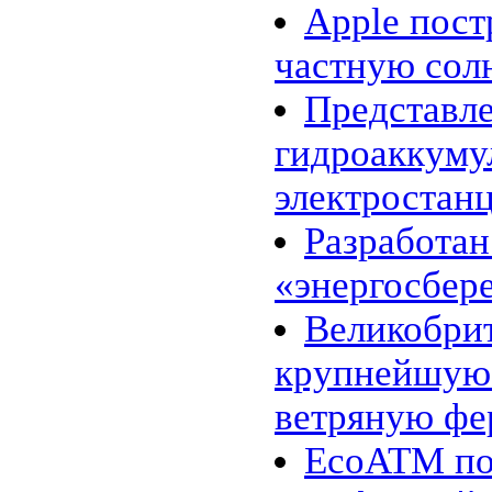
«энергосберегающий» цемент
Apple пос
24.02 |
Эко_Тех
:
Searaser: альтернативное
частную сол
решение для волновой
энергетики
Представл
20.02 |
Эко_Тех
:
«Зелёная» энергия может стать
действительно зелёной
гидроаккум
16.02 |
Эко_Мир
:
Великобритания открыла
электростанц
крупнейшую морскую
ветряную ферму
14.02 |
Эко_Мир
:
Разработан
EcoATM помогает
калифорнийцам заработать на
«энергосбер
хламе
10.02 |
Эко_Мир
:
Топ-10 самых больших
Великобри
фотоэлектрических
электростанций в мире
крупнейшую
07.02 |
Эко_Мир
:
Леса солнечных
электростанций в Сахаре:
ветряную фе
амбициозный энергетический
проект
EcoATM по
02.02 |
Эко_Тех
:
Генетики заставили бактерии
производить спирт из