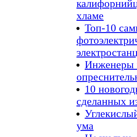
калифорнийц
макроводорослей
31.01 |
Эко_Мир
:
хламе
Инженеры представили
опреснительную батарею
Топ-10 са
26.01 |
Эко_Тех
:
Шотландия планирует
полностью "озеленится" к 2020
фотоэлектри
году
24.01 |
Эко_Мир
:
электростан
К 2020 году древесное
биотопливо может стать
конкурентоспособным
Инженеры 
20.01 |
Эко_Мир
:
10 новогодних ёлок, сделанных
опреснитель
из подручного хлама
18.01 |
Эко_Мир
:
Углекислый газ сводит рыб с
10 новогод
ума
16.01 |
Эко_Мир
:
сделанных и
Несколько фактов о вторичном
использовании бумаги
13.01 |
Эко_Тех
:
Углекислый
Зелёное авиатопливо из
промышленных газов
ума
12.01 |
Эко_Тех
:
Tanning Printer: солнечный свет
вместо чернил и лазера