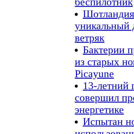
беспилотник
макроводорослей
31.01 |
Эко_Мир
:
Шотландия
Инженеры представили
опреснительную батарею
уникальный 
26.01 |
Эко_Тех
:
Шотландия планирует
полностью "озеленится" к 2020
ветряк
году
24.01 |
Эко_Мир
:
Бактерии п
К 2020 году древесное
биотопливо может стать
конкурентоспособным
из старых н
20.01 |
Эко_Мир
:
10 новогодних ёлок, сделанных
Picayune
из подручного хлама
18.01 |
Эко_Мир
:
13-летний 
Углекислый газ сводит рыб с
ума
16.01 |
Эко_Мир
:
совершил пр
Несколько фактов о вторичном
использовании бумаги
энергетике
13.01 |
Эко_Тех
:
Зелёное авиатопливо из
промышленных газов
Испытан н
12.01 |
Эко_Тех
:
Tanning Printer: солнечный свет
использован
вместо чернил и лазера