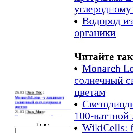
углеродному
Водород и
органики
Читайте так
Monarch Lo
солнечный с
цветам
26.03 |
Эко_Тех
:
Monarch Lotus - улавливает
солнечный свет, подражая
Светодиод
цветам
21.03 |
Эко_Мир
:
100-ваттной
Огромная ветряная ферма
позволит Южной Корее
отказаться от импорта энергии
Поиск
WikiCells:
19.03 |
Эко_Мир
:
Тканеподобный материал из