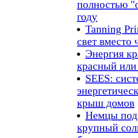
полностью "о
«энергосберегающий» цемент
24.02 |
Эко_Тех
:
Searaser: альтернативное
году
решение для волновой
энергетики
Tanning Pr
20.02 |
Эко_Тех
:
«Зелёная» энергия может стать
действительно зелёной
свет вместо 
16.02 |
Эко_Мир
:
Великобритания открыла
Энергия кр
крупнейшую морскую
ветряную ферму
красный или
14.02 |
Эко_Мир
:
EcoATM помогает
калифорнийцам заработать на
SEES: сист
хламе
10.02 |
Эко_Мир
:
энергетичес
Топ-10 самых больших
фотоэлектрических
электростанций в мире
крыш домов
07.02 |
Эко_Мир
:
Леса солнечных
Немцы под
электростанций в Сахаре:
амбициозный энергетический
проект
крупный со
02.02 |
Эко_Тех
:
Генетики заставили бактерии
производить спирт из