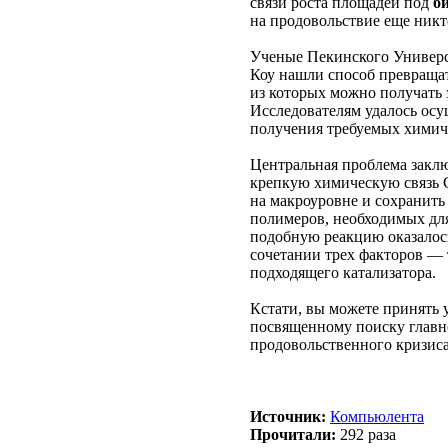
связи роста площадей под
б
на продовольствие еще никт
Ученые Пекинского Универс
Коу нашли способ превраща
из которых можно получать
Исследователям удалось ос
получения требуемых химич
Центральная проблема заклю
крепкую химическую связь C
на макроуровне и сохранить
полимеров, необходимых дл
подобную реакцию оказало
сочетании трех факторов — 
подходящего катализатора.
Кстати, вы можете принять 
посвященному поиску глав
продовольственного кризиса
Источник:
Компьюлента
Прочитали:
292 раза