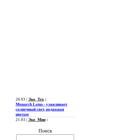
26.03 |
Эко_Тех
:
Monarch Lotus - улавливает
солнечный свет, подражая
цветам
21.03 |
Эко_Мир
:
Огромная ветряная ферма
позволит Южной Корее
Поиск
отказаться от импорта энергии
19.03 |
Эко_Мир
: