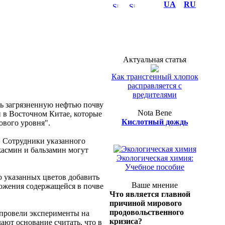
UA
RU
Актуальная статья
Как трансгенный хлопок
расправляется с
вредителями
ь загрязненную нефтью почву
Nota Bene
 в Восточном Китае, которые
Кислотный дождь
ового уровня".
Полка эколога
. Сотрудники указанного
жасмин и бальзамин могут
Экологическая химия:
Учебное пособие
ю указанных цветов добавить
Ваше мнение
ложения содержащейся в почве
Что является главной
причиной мирового
продовольственного
 провели эксперименты на
кризиса?
ают основание считать, что в