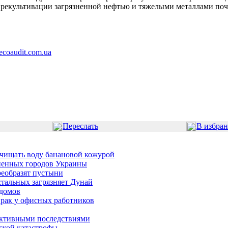
б рекультивации загрязненной нефтью и тяжелыми металлами по
ecoaudit.com.ua
Переслать
В избра
чищать воду банановой кожурой
зненных городов Украины
реобразят пустыни
тальных загрязняет Дунай
 домов
 рак у офисных работников
активными последствиями
еской катастрофы