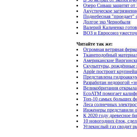
Озеро Сиваш защитят от 
Акустическое загрязнени
Поднебесная "проедает" 
Долгое эхо Чернобыля
Валерий Кальченко готов 
ВОЗ и Евросоюз ужесточ
Читайте так же:
Огромная ветряная ферма
Тканеподобный материал 
Американские Виргинские
Скульптуры, рождённые 
Apple построит крупней
Представлена гидроакку
Разработан недорогой «
Великобритания открыл
EcoATM помогает калифо
Топ-10 самых больших ф
Леса солнечных электрос
Инженеры представили о
К 2020 году древесное б
10 новогодних ёлок, сде
Углекислый газ сводит р