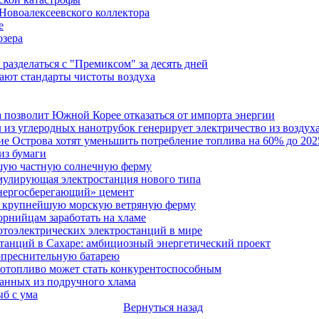
Новоалексеевского коллектора
е
озера
разделаться с "Премиксом" за десять дней
ают стандарты чистоты воздуха
 позволит Южной Корее отказаться от импорта энергии
из углеродных нанотрубок генерирует электричество из воздух
 Острова хотят уменьшить потребление топлива на 60% до 202
из бумаги
шую частную солнечную ферму
мулирующая электростанция нового типа
энергосберегающий» цемент
а крупнейшую морскую ветряную ферму
рнийцам заработать на хламе
отоэлектрических электростанций в мире
танций в Сахаре: амбициозный энергетический проект
преснительную батарею
иотопливо может стать конкурентоспособным
ланных из подручного хлама
ыб с ума
Вернуться назад