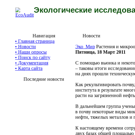
Экологические исследова
Навигация
Новости
• Главная страница
• Новости
Эко_Мир
Растения и микро
• Наши опросы
Пятница, 18 Март 2011
• Поиск по сайту
• Документация
С помощью вьюнка и некото
• Карта сайта
– таковы итоги исследован
на днях прошли техническую
Последние новости
Как рекультивировать почву
института в результате мно
расти на загрязненной нефть
В дальнейшем группа ученых
в почву некоторые виды мик
нефти, тяжелых металлов и 
К настоящему времени сотр
двух базах общей площадью 