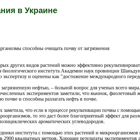
ния в Украине
организмы способны очищать почву от загрязнения
рых других видов растений можно эффективно рекультивироват
ия биологического института Академии наук провинции Шаньдун
 экспертизу и оценены как "достижение международного перед
, загрязненную нефтью, – больной вопрос для ученых всего мира
гочисленных экспериментов заметили, что вьюнок, фиолетовый 
ю почве и способны разлагать нефть в почве.
 заметила, что если в процессе рекультивации почвы с помощь
роорганизмов, то это даст более благоприятный эффект для раз
полициклических ароматических углеводородов.
удники института с помощью этих растений и микроорганизмов
в 2900 квадратных метров. Хорошие результаты экспериментов д