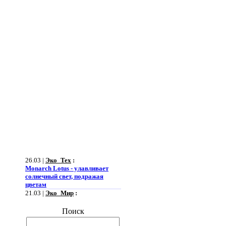
26.03 |
Эко_Тех
:
Monarch Lotus - улавливает
солнечный свет, подражая
цветам
21.03 |
Эко_Мир
:
Огромная ветряная ферма
позволит Южной Корее
Поиск
отказаться от импорта энергии
19.03 |
Эко_Мир
: