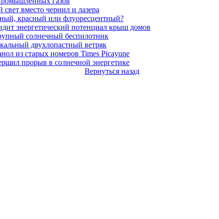
 промышленных газов
й свет вместо чернил и лазера
лёный, красный или флуоресцентный?
видит энергетический потенциал крыш домов
рупный солнечный беспилотник
кальный двухлопастный ветряк
анол из старых номеров Times Picayune
ершил прорыв в солнечной энергетике
Вернуться назад