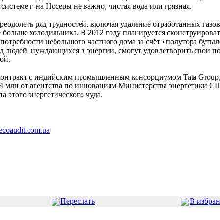
системе г-на Носеры не важно, чистая вода или грязная.
реодолеть ряд трудностей, включая удаление отработанных газов
не больше холодильника. В 2012 году планируется сконструиров
потребности небольшого частного дома за счёт «полутора бутыло
лрд людей, нуждающихся в энергии, смогут удовлетворить свои по
ой.
 контракт с индийским промышленным консорциумом Tata Group,
$4 млн от агентства по инновациям Министерства энергетики С
а этого энергетического чуда.
ecoaudit.com.ua
Переслать
В избра