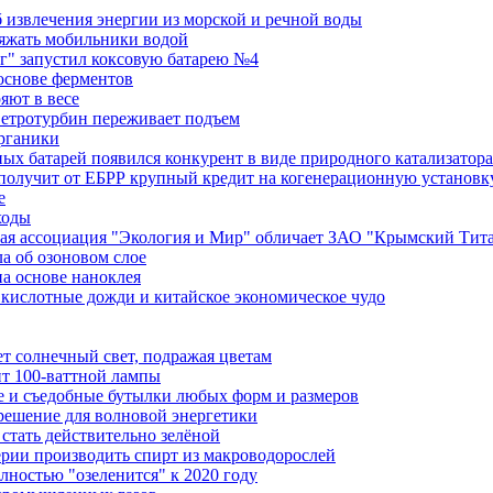
извлечения энергии из морской и речной воды
яжать мобильники водой
г" запустил коксовую батарею №4
основе ферментов
яют в весе
ветротурбин переживает подъем
рганики
ых батарей появился конкурент в виде природного катализатора
получит от ЕБРР крупный кредит на когенерационную установк
е
ходы
ая ассоциация "Экология и Мир" обличает ЗАО "Крымский Тит
а об озоновом слое
а основе наноклея
кислотные дожди и китайское экономическое чудо
ет солнечный свет, подражая цветам
т 100-ваттной лампы
ые и съедобные бутылки любых форм и размеров
 решение для волновой энергетики
 стать действительно зелёной
ерии производить спирт из макроводорослей
ностью "озеленится" к 2020 году