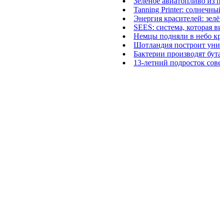
Зелёное авиатопливо из
Tanning Printer: солнечны
Энергия красителей: зе
SEES: система, которая 
Немцы подняли в небо к
Шотландия построит уни
Бактерии производят бут
13-летний подросток сов