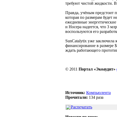
требуют чистой жидкости. В 
Правда, учёным предстоит п
которая по размерам будет 
ежедневные энергетические 
н Носера надеется, что 3 м
воспользуются его разработк
SunCatalytix уже заключила
финансирование в размере 
ждать работающего прототип
© 2011
Портал «Экоаудит»
Источник:
Компьюлента
Прочитали:
134 раза
Распечатать
Новости по теме: