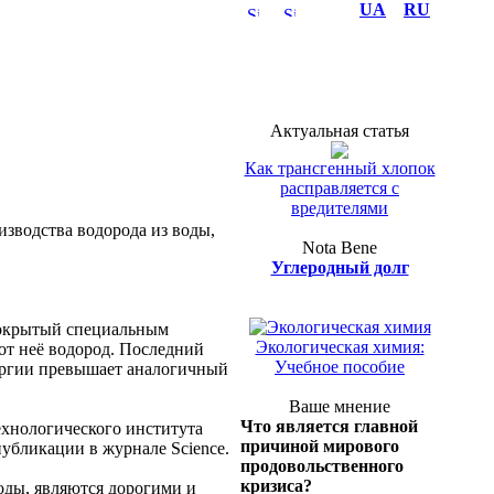
UA
RU
Актуальная статья
Как трансгенный хлопок
расправляется с
вредителями
изводства водорода из воды,
Nota Bene
Углеродный долг
Полка эколога
покрытый специальным
Экологическая химия:
 от неё водород. Последний
Учебное пособие
ергии превышает аналогичный
Ваше мнение
Что является главной
ехнологического института
причиной мирового
публикации в журнале Science.
продовольственного
кризиса?
оды, являются дорогими и