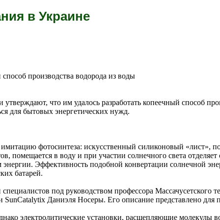
ния в Украине
 способ производства водорода из воды
 утверждают, что им удалось разработать копеечный способ про
ся для бытовых энергетических нужд.
й имитацию фотосинтеза: искусственный силиконовый «лист», 
ов, помещается в воду и при участии солнечного света отделяет
ом энергии. Эффективность подобной конвертации солнечной эн
ких батарей.
 специалистов под руководством профессора Массачусетского т
и SunCatalytix Даниэля Носеры. Его описание представлено для 
 однако электролитические установки, расщепляющие молекулы в