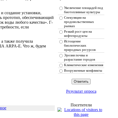
Увеличение площадей под
биотопливные культуры
 и создание установки,
ать прототип, обеспечивающий
Спекуляции на
продовольственных
к воды любого качества». Г-
рынках
требности, если
Резкий рост цен на
нефтепродукты
 а также получила
Истощение
биологических
ША ARPA-E. Что ж, будем
природных ресурсов
Эрозия почвы и
разрастание городов
Климатические изменения
Вооруженные конфликты
Результат опроса
Посетители
нное