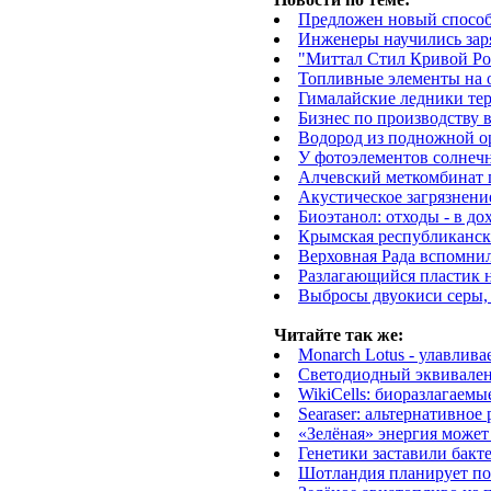
Предложен новый способ 
Инженеры научились зар
"Миттал Стил Кривой Ро
Топливные элементы на 
Гималайские ледники тер
Бизнес по производству 
Водород из подножной о
У фотоэлементов солнечн
Алчевский меткомбинат 
Акустическое загрязнени
Биоэтанол: отходы - в до
Крымская республиканск
Верховная Рада вспомнил
Разлагающийся пластик н
Выбросы двуокиси серы, 
Читайте так же:
Monarch Lotus - улавлива
Светодиодный эквивален
WikiCells: биоразлагаем
Searaser: альтернативное
«Зелёная» энергия может
Генетики заставили бакт
Шотландия планирует пол