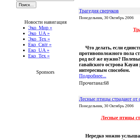
генерирует электричество из
воздуха
Трагедия сверчков
15.03 |
Эко_Мир
:
Понедельник, 30 Октябрь 2006
Американские Виргинские
Новости навигация
Острова хотят уменьшить
Эко_Мир
»
Тр
потребление топлива на 60% до
Эко_UA
»
2025 года
Эко_Тех
»
14.03 |
Эко_Мир
:
Еко_Світ
»
Скульптуры, рождённые из
Что делать, если единс
Еко_UA
»
бумаги
противоположного пола ст
Еко_Тех
»
12.03 |
Эко_Мир
:
род всё же нужно? Полевые 
Apple построит крупнейшую
гавайского острова Кауаи
частную солнечную ферму
интересным способом.
06.03 |
Эко_Тех
:
Sponsors
Подробнее...
Светодиодный эквивалент 100-
ваттной лампы
Прочитана:68
03.03 |
Эко_Тех
:
WikiCells: биоразлагаемые и
съедобные бутылки любых
Лесные птицы страдают от 
форм и размеров
Понедельник, 30 Октябрь 2006
01.03 |
Эко_Мир
:
Представлена
гидроаккумулирующая
Лесные птицы ст
электростанция нового типа
28.02 |
Эко_Мир
:
Разработан недорогой
Нередко можно услышат
«энергосберегающий» цемент