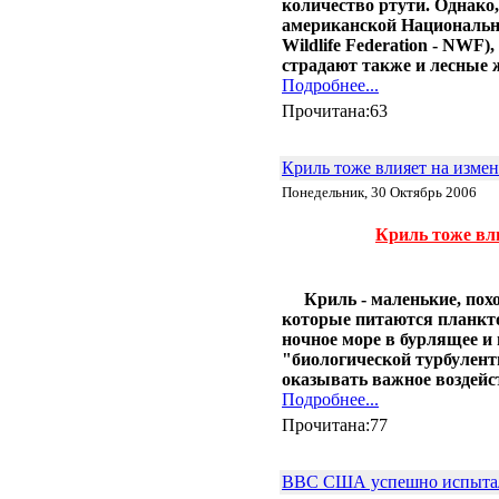
количество ртути. Однако,
24.02 |
Эко_Тех
:
американской Национально
Searaser: альтернативное
решение для волновой
Wildlife Federation - NWF)
энергетики
страдают также и лесные 
20.02 |
Эко_Тех
:
Подробнее...
«Зелёная» энергия может стать
Прочитана:63
действительно зелёной
16.02 |
Эко_Мир
:
Великобритания открыла
Криль тоже влияет на изме
крупнейшую морскую
ветряную ферму
Понедельник, 30 Октябрь 2006
14.02 |
Эко_Мир
:
EcoATM помогает
Криль тоже вл
калифорнийцам заработать на
хламе
10.02 |
Эко_Мир
:
Топ-10 самых больших
Криль - маленькие, пох
фотоэлектрических
которые питаются планкто
электростанций в мире
ночное море в бурлящее и
07.02 |
Эко_Мир
:
"биологической турбулент
Леса солнечных
оказывать важное воздейс
электростанций в Сахаре:
Подробнее...
амбициозный энергетический
проект
Прочитана:77
02.02 |
Эко_Тех
:
Генетики заставили бактерии
производить спирт из
ВВС США успешно испытал
макроводорослей