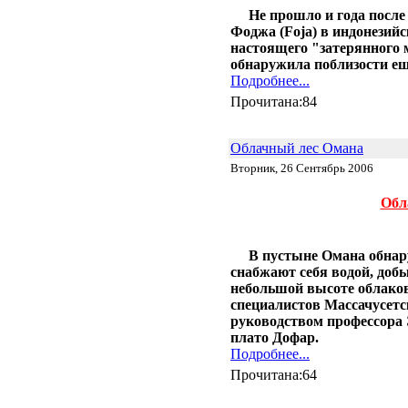
Бактерии производят бутанол
Не прошло и года после
из старых номеров Times
Фоджа (Foja) в индонезий
Picayune
настоящего "затерянного 
28.10 |
Эко_Тех
:
обнаружила поблизости еще
13-летний подросток совершил
Подробнее...
прорыв в солнечной энергетике
Прочитана:84
25.10 |
Эко_Тех
:
Испытан новый метод
использования энергии солнца
24.10 |
Эко_Тех
:
Облачный лес Омана
Разработан ветряк с
Вторник, 26 Сентябрь 2006
раздвижными лопастями
18.07 |
Эко_Тех
:
Обл
Panasonic построит экогород на
тысячу домов, питаемый
исключительно альтернативной
энергией
В пустыне Омана обнар
06.06 |
Эко_Тех
:
снабжают себя водой, доб
Первая гелиотермальная
небольшой высоте облако
электростанция на
специалистов Массачусетс
расплавленной соли
руководством профессора
07.04 |
Эко_Тех
:
плато Дофар.
Светодиодная лампа на
Подробнее...
солнечной энергии
Прочитана:64