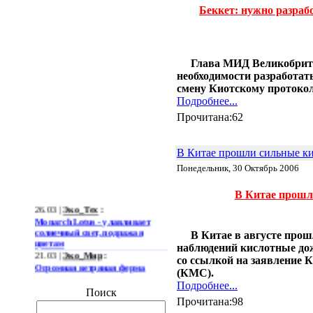
Беккет: нужно разраб
Глава МИД Великобрита
необходимости разработат
смену Киотскому протокол
Подробнее...
Прочитана:62
В Китае прошли сильные к
Понедельник, 30 Октябрь 2006
В Китае прошл
26.03 |
Эко_Тех
:
Monarch Lotus - улавливает
солнечный свет, подражая
цветам
В Китае в августе про
21.03 |
Эко_Мир
:
наблюдений кислотные дожд
Огромная ветряная ферма
со ссылкой на заявление 
позволит Южной Корее
(КМС).
отказаться от импорта энергии
Подробнее...
19.03 |
Эко_Мир
:
Поиск
Прочитана:98
Тканеподобный материал из
углеродных нанотрубок