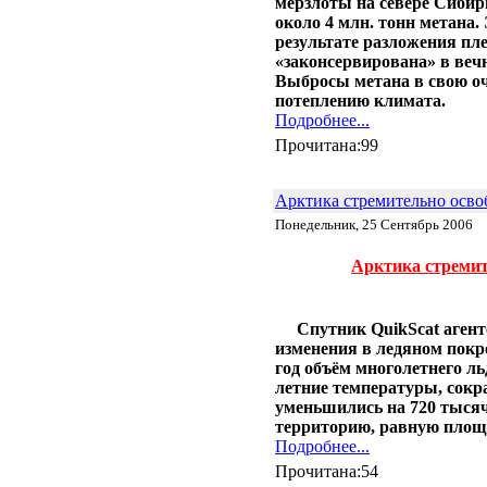
мерзлоты на севере Сибир
около 4 млн. тонн метана.
результате разложения пл
«законсервирована» в веч
Выбросы метана в свою о
потеплению климата.
Подробнее...
Прочитана:99
Арктика стремительно осво
Понедельник, 25 Сентябрь 2006
Арктика стремит
Cпутник QuikScat аге
изменения в ледяном покро
год объём многолетнего л
летние температуры, сокр
уменьшились на 720 тысяч
территорию, равную площ
Подробнее...
Прочитана:54