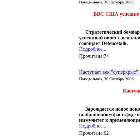
Понедельник, 30 Октябрь 2006
31.01 |
Эко_Мир
:
Инженеры представили
ВВС США успешно и
опреснительную батарею
26.01 |
Эко_Тех
:
Шотландия планирует
полностью "озеленится" к 2020
Стратегический бомба
году
успешный полет с использ
24.01 |
Эко_Мир
:
сообщает Defencetalk.
К 2020 году древесное
Подробнее...
биотопливо может стать
конкурентоспособным
Прочитана:74
20.01 |
Эко_Мир
:
10 новогодних ёлок, сделанных
из подручного хлама
Наступает век "суперкрыс"
18.01 |
Эко_Мир
:
Понедельник, 30 Октябрь 2006
Углекислый газ сводит рыб с
ума
Наступ
16.01 |
Эко_Мир
:
Несколько фактов о вторичном
использовании бумаги
13.01 |
Эко_Тех
:
Зарождается новое пок
Зелёное авиатопливо из
выброшенном фаст-фуде и
промышленных газов
иммунитет к применяющи
12.01 |
Эко_Тех
:
Подробнее...
Tanning Printer: солнечный свет
вместо чернил и лазера
Прочитана:62
11.01 |
Эко_Тех
: