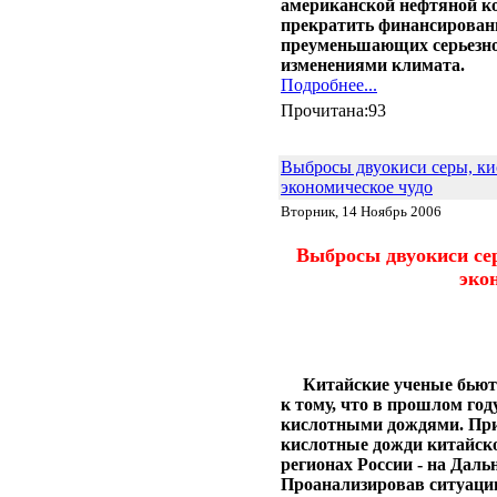
американской нефтяной ко
прекратить финансировани
преуменьшающих серьезно
изменениями климата.
Подробнее...
Прочитана:93
Выбросы двуокиси серы, ки
экономическое чудо
Вторник, 14 Ноябрь 2006
Выбросы двуокиси се
эко
Китайские ученые бьют
к тому, что в прошлом год
кислотными дождями. При
кислотные дожди китайск
регионах России - на Даль
Проанализировав ситуацию