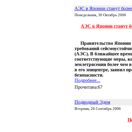
Энергия красителей: зелёный,
красный или флуоресцентный?
АЭС в Японии станут более
05.01 |
Эко_Мир
:
Понедельник, 30 Октябрь 2006
Сюзанна Ли и ее одежда из
бактерий
АЭС в Японии станут б
01.01 |
Эко_Мир
:
Экологическая ёлка из
пластиковых бутылок в центре
Каунаса
Правительство Японии 
26.12 |
Эко_Тех
:
требований сейсмоустойчи
SEES: система, которая видит
(АЭС). В ближайшее врем
энергетический потенциал
соответствующие меры, ко
крыш домов
землетрясении более чем в
15.12 |
Эко_Мир
:
Apple Inc. планирует создание
в его эпицентре, заявил п
солнечной фермы в Северной
безопасности.
Каролине
Подробнее...
07.12 |
Эко_Мир
:
Прочитана:67
Солнечная энергия из
Андалузии
05.12 |
Эко_Тех
:
Подводный Эдем
Немцы подняли в небо крупный
солнечный беспилотник
Вторник, 26 Сентябрь 2006
24.11 |
Эко_Тех
:
Шотландия построит
П
уникальный двухлопастный
ветряк
01.11 |
Эко_Тех
: