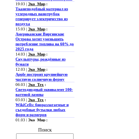
19.03 |
Эко_Мир
:
Тканеподобный материал из
углеродных нанотрубок
генерирует электричество из
воздуха
15.03 |
Эко_Мир
:
Американские Виргинские
Острова хотят уменьшить
потребление топлива на 60% до
2025 года
14.03 |
Эко_Мир
:
Скульптуры, рождённые из
бумаги
12.03 |
Эко_Мир
:
Apple построит крупнейшую
частную солнечную ферму
06.03 |
Эко_Тех
:
Светодиодный эквивалент 100-
ваттной лампы
03.03 |
Эко_Тех
:
WikiCells: биоразлагаемые и
съедобные бутылки любых
форм и размеров
01.03 |
Эко_Мир
:
Представлена
гидроаккумулирующая
Поиск
электростанция нового типа
28.02 |
Эко_Мир
: