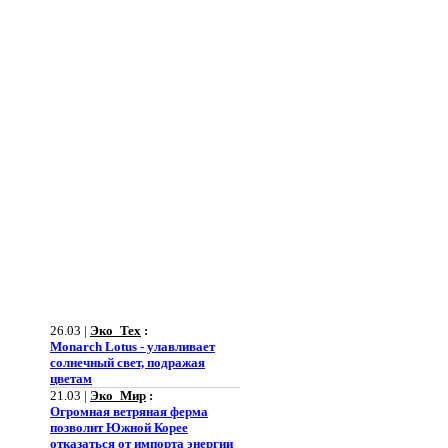
26.03 |
Эко_Тех
:
Monarch Lotus - улавливает
солнечный свет, подражая
цветам
21.03 |
Эко_Мир
:
Огромная ветряная ферма
позволит Южной Корее
отказаться от импорта энергии