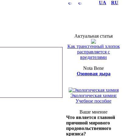
UA
RU
Актуальная статья
Как трансгенный хлопок
расправляется с
вредителями
Nota Bene
Озоновая дыра
Полка эколога
Экологическая химия:
Учебное пособие
Ваше мнение
Что является главной
причиной мирового
продовольственного
кризиса?