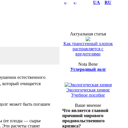
UA
RU
Актуальная статья
Как трансгенный хлопок
расправляется с
вредителями
Nota Bene
Углеродный долг
зрушении естественного
Полка эколога
), который очищается
Экологическая химия:
Учебное пособие
 долг может быть погашен
Ваше мнение
Что является главной
причиной мирового
продовольственного
ы (ее плоды — сырье
кризиса?
. Эти расчеты ставят