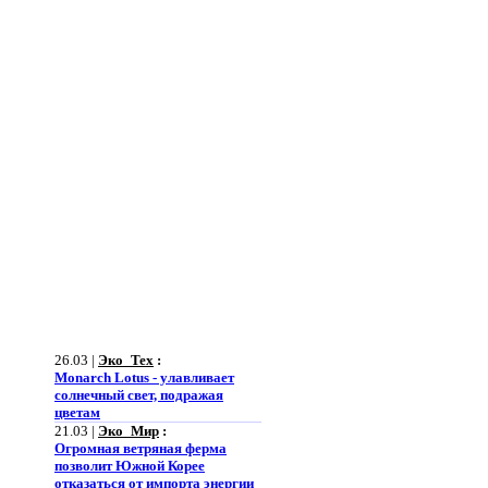
26.03 |
Эко_Тех
:
Monarch Lotus - улавливает
солнечный свет, подражая
цветам
21.03 |
Эко_Мир
:
Огромная ветряная ферма
позволит Южной Корее
отказаться от импорта энергии