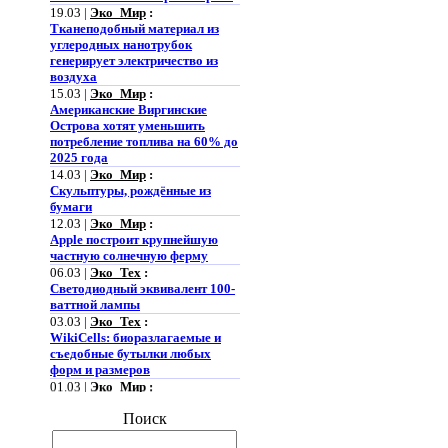
19.03 |
Эко_Мир
:
Тканеподобный материал из
углеродных нанотрубок
генерирует электричество из
воздуха
15.03 |
Эко_Мир
:
Американские Виргинские
Острова хотят уменьшить
потребление топлива на 60% до
2025 года
14.03 |
Эко_Мир
:
Скульптуры, рождённые из
бумаги
12.03 |
Эко_Мир
:
Apple построит крупнейшую
частную солнечную ферму
06.03 |
Эко_Тех
:
Светодиодный эквивалент 100-
ваттной лампы
03.03 |
Эко_Тех
:
WikiCells: биоразлагаемые и
съедобные бутылки любых
форм и размеров
01.03 |
Эко_Мир
:
Представлена
гидроаккумулирующая
Поиск
электростанция нового типа
28.02 |
Эко_Мир
: