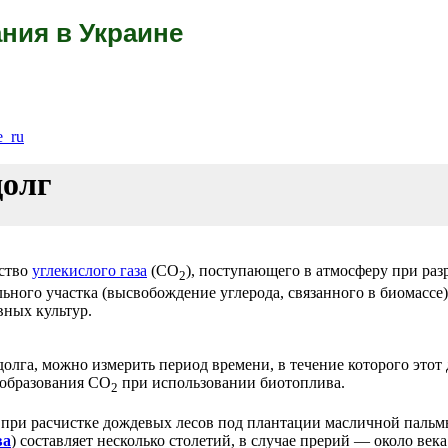
ния в Украине
e_ru
долг
ство
углекислого газа
(СО
), поступающего в атмосферу при ра
2
льного участка (высвобождение углерода, связанного в биомассе
ных культур.
долга, можно измерить период времени, в течение которого этот
 образования СО
при использовании биотоплива.
2
 при расчистке дождевых лесов под плантации масличной пальм
ва
) составляет несколько столетий, в случае прерий — около века