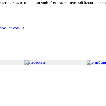
иотоплива, развенчивая миф об его экологической безопасности
ecoaudit.com.ua
Переслать
В избра