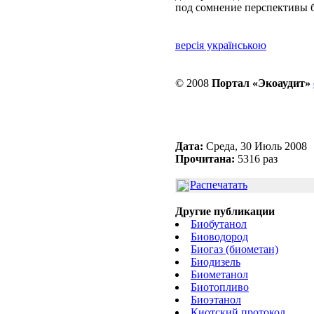
под сомнение перспективы б
версія українською
© 2008
Портал «Экоаудит»
Дата:
Среда, 30 Июль 2008
Прочитана:
5316 раз
Распечатать
Другие публикации
Биобутанол
Биоводород
Биогаз (биометан)
Биодизель
Биометанол
Биотопливо
Биоэтанол
Киотский протокол