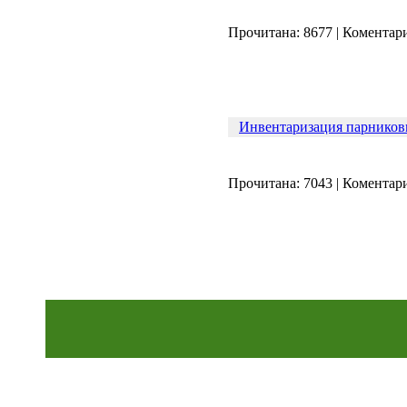
вместо чернил и лазера
11.01 |
Эко_Тех
:
Прочитана: 8677
|
Коментари
Энергия красителей: зелёный,
красный или флуоресцентный?
05.01 |
Эко_Мир
:
Сюзанна Ли и ее одежда из
бактерий
01.01 |
Эко_Мир
:
Экологическая ёлка из
Инвентаризация парников
пластиковых бутылок в центре
Каунаса
26.12 |
Эко_Тех
:
Прочитана: 7043
|
Коментари
SEES: система, которая видит
энергетический потенциал
крыш домов
15.12 |
Эко_Мир
:
Apple Inc. планирует создание
солнечной фермы в Северной
Каролине
07.12 |
Эко_Мир
:
Солнечная энергия из
Андалузии
05.12 |
Эко_Тех
:
Немцы подняли в небо крупный
солнечный беспилотник
24.11 |
Эко_Тех
:
Шотландия построит
уникальный двухлопастный