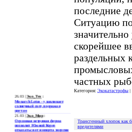
последние де
Ситуацию по
значительно
скорейшее в
раздельных 
промысловых
частных рыб
Категория:
Экокатастрофы
|
26.03 |
Эко_Тех
:
Monarch Lotus - улавливает
солнечный свет, подражая
цветам
21.03 |
Эко_Мир
:
Огромная ветряная ферма
Трансгенный хлопок как б
позволит Южной Корее
вредителями
отказаться от импорта энергии