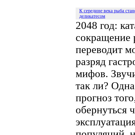
К середине века рыба ста
деликатесом
2048 год: ка
сокращение 
переводит м
разряд гаст
мифов. Звуч
так ли? Одна
прогноз того
обернуться 
эксплуатаци
популяций, 