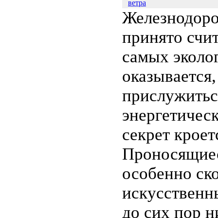
ветра
Железнодор
принято счит
самых эколог
оказывается,
прислужитьс
энергетическ
секрет кроет
Проносящиес
особенно ск
искусственн
до сих пор н