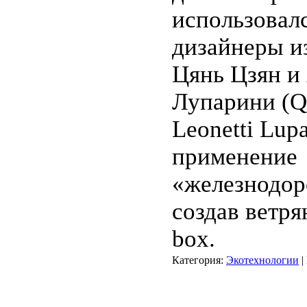
использовал
дизайнеры и
Цянь Цзян и
Лупарини (Qi
Leonetti Lup
применение
«железнодор
создав ветря
box.
Категория:
Экотехнологии
|