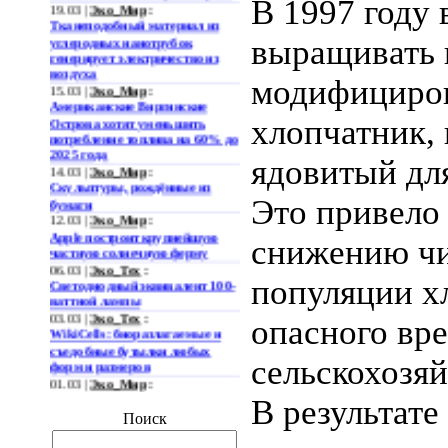
19.03 |
Эко_Мир
:
В 1997 году 
Тканеподобный материал из
углеродных нанотрубок
выращивать 
генерирует электричество из
воздуха
модифициро
15.03 |
Эко_Мир
:
Американские Виргинские
Острова хотят уменьшить
хлопчатник,
потребление топлива на 60% до
2025 года
ядовитый дл
14.03 |
Эко_Мир
:
Скульптуры, рождённые из
бумаги
Это привело
12.03 |
Эко_Мир
:
Apple построит крупнейшую
снижению ч
частную солнечную ферму
06.03 |
Эко_Тех
:
Светодиодный эквивалент 100-
популяции х
ваттной лампы
03.03 |
Эко_Тех
:
опасного вр
WikiCells: биоразлагаемые и
съедобные бутылки любых
форм и размеров
сельскохозяй
01.03 |
Эко_Мир
:
Представлена
В результат
гидроаккумулирующая
Поиск
электростанция нового типа
28.02 |
Эко_Мир
: