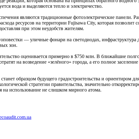
оде реакции, которая основана на принципах обратного водного 
уется вода и выделяются тепло и электричество.
печения являются традиционные фотоэлектрические панели. Pan
схода ресурсов на территории Fujisawa City, которая позволит 
 доставляя при этом неудобств жителям.
гоповестки — уличные фонари на светодиодах, инфраструктура 
вых зон.
ительство оценивается примерно в $750 млн. В ближайшие полго
отратят на возведение «зелёного» города, а его полное заселени
ty станет образцом будущего градостроительства и ориентиром дл
кологической стратегии правительства, значительно откорректи
я на использование не слишком мирного атома.
ecoaudit.com.ua