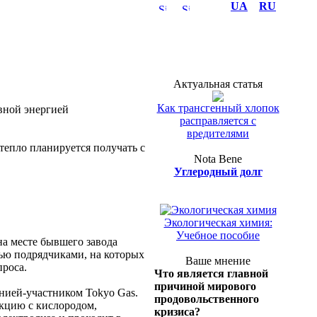
UA
RU
Актуальная статья
Как трансгенный хлопок
вной энергией
расправляется с
вредителями
тепло планируется получать с
Nota Bene
Углеродный долг
Полка эколога
Экологическая химия:
Учебное пособие
на месте бывшего завода
мью подрядчиками, на которых
Ваше мнение
проса.
Что является главной
причиной мирового
нией-участником Tokyo Gas.
продовольственного
акцию с кислородом,
кризиса?