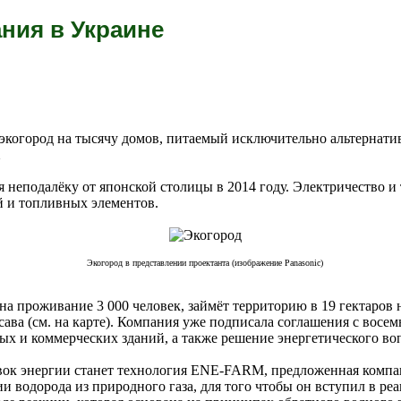
ния в Украине
 экогород на тысячу домов, питаемый исключительно альтернати
1
 неподалёку от японской столицы в 2014 году. Электричество и 
 и топливных элементов.
Экогород в представлении проектанта (изображение Panasonic)
 на проживание 3 000 человек, займёт территорию в 19 гектаров 
сава (см. на карте). Компания уже подписала соглашения с восе
ых и коммерческих зданий, а также решение энергетического во
вок энергии станет технология ENE-FARM, предложенная компа
и водорода из природного газа, для того чтобы он вступил в ре