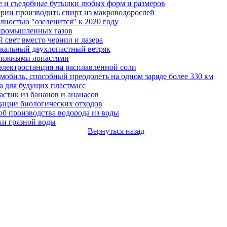
ые и съедобные бутылки любых форм и размеров
ерии производить спирт из макроводорослей
ностью "озеленится" к 2020 году
 промышленных газов
й свет вместо чернил и лазера
кальный двухлопастный ветряк
движными лопастями
электростанция на расплавленной соли
мобиль, способный преодолеть на одном заряде более 330 км
а для будущих пластмасс
стик из бананов и ананасов
дации биологических отходов
б производства водорода из воды
ки грязной воды
Вернуться назад