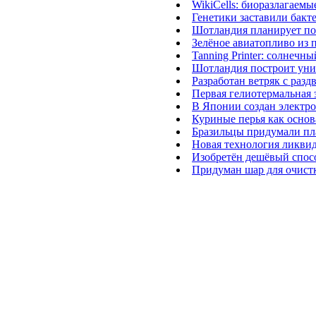
WikiCells: биоразлагаем
Генетики заставили бакт
Шотландия планирует пол
Зелёное авиатопливо из
Tanning Printer: солнечны
Шотландия построит уни
Разработан ветряк с раз
Первая гелиотермальная 
В Японии создан электро
Куриные перья как основ
Бразильцы придумали пла
Новая технология ликви
Изобретён дешёвый спосо
Придуман шар для очист