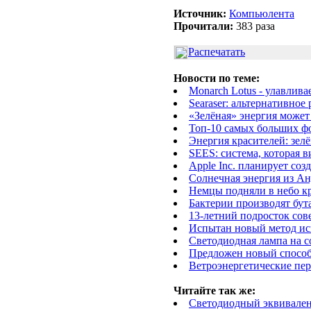
Источник:
Компьюлента
Прочитали:
383 раза
Распечатать
Новости по теме:
Monarch Lotus - улавлива
Searaser: альтернативное
«Зелёная» энергия может
Топ-10 самых больших ф
Энергия красителей: зе
SEES: система, которая 
Apple Inc. планирует со
Солнечная энергия из А
Немцы подняли в небо к
Бактерии производят бут
13-летний подросток сов
Испытан новый метод ис
Светодиодная лампа на 
Предложен новый способ 
Ветроэнергетические пе
Читайте так же:
Светодиодный эквивален