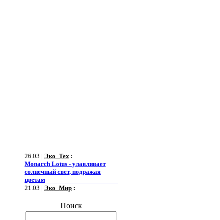
26.03 |
Эко_Тех
:
Monarch Lotus - улавливает
солнечный свет, подражая
цветам
21.03 |
Эко_Мир
:
Огромная ветряная ферма
позволит Южной Корее
Поиск
отказаться от импорта энергии
19.03 |
Эко_Мир
: