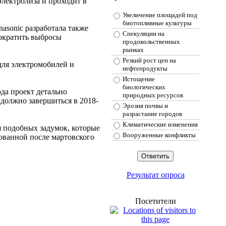
электролиза и проходит в
Увеличение площадей под
биотопливные культуры
asonic разработала также
Спекуляции на
сократить выбросы
продовольственных
рынках
Резкий рост цен на
для электромобилей и
нефтепродукты
Истощение
биологических
да проект детально
природных ресурсов
е должно завершиться в 2018-
Эрозия почвы и
разрастание городов
Климатические изменения
я подобных задумок, которые
Вооруженные конфликты
рованной после мартовского
Результат опроса
Посетители