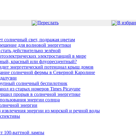
Переслать
В избра
ет солнечный свет, подражая цветам
 решение для волновой энергетики
 стать действительно зелёной
отоэлектрических электростанций в мире
лёный, красный или флуоресцентный?
видит энергетический потенциал крыш домов
здание солнечной фермы в Северной Каролине
ндалузии
рупный солнечный беспилотник
анол из старых номеров Times Picayune
ершил прорыв в солнечной энергетике
пользования энергии солнца
солнечной энергии
извлечения энергии из морской и речной воды
рспективы
т 100-ваттной лампы