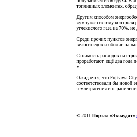
получаемым из воздуха. В х
топливных элементах, образ
Другим способом энергообес
«умную» систему контроля ра
углекислого газа на 70%, не
Среди прочих пунктов энер
велосипедов и обилие парко
Стоимость расходов на стро
проработают, ещё два года п
м.
Ожидается, что Fujisawa Ci
соответствовали бы новой э
землетрясения и ограничени
© 2011
Портал «Экоаудит»