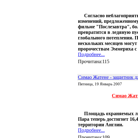
Согласно неблагоприят
изменений, предложенном
фильме "Послезавтра", б
превратится в ледяную пу
глобального потепления. 
нескольких месяцев могут
пророчествам Эммериха с
Подробнее...
Прочитана:115
Симао Жатене - защитник 
Пятница, 19 Январь 2007
Симао Жате
Площадь охраняемых ле
Пара теперь достигнет 16,4
территории Англии.
Подробнее...
Прочитана:109