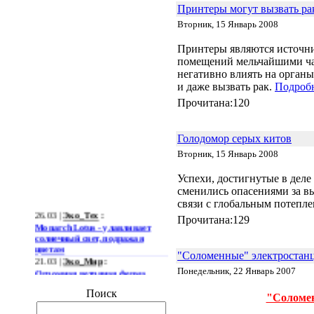
Принтеры могут вызвать ра
Вторник, 15 Январь 2008
Принтеры являются источни
помещений мельчайшими ча
негативно влиять на органы
и даже вызвать рак.
Подробн
Прочитана:120
Голодомор серых китов
Вторник, 15 Январь 2008
Успехи, достигнутые в деле
сменились опасениями за в
связи с глобальным потепл
26.03 |
Эко_Тех
:
Monarch Lotus - улавливает
Прочитана:129
солнечный свет, подражая
цветам
21.03 |
Эко_Мир
:
"Соломенные" электростан
Огромная ветряная ферма
Понедельник, 22 Январь 2007
позволит Южной Корее
отказаться от импорта энергии
Поиск
"Соломен
19.03 |
Эко_Мир
:
Тканеподобный материал из