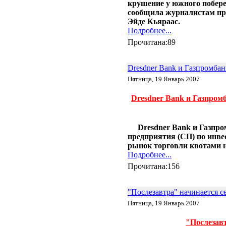
крушение у южного побере
01.11 |
Эко_Тех
:
Бактерии производят бутанол
сообщила журналистам пр
из старых номеров Times
Эйде Кьяраас.
Picayune
Подробнее...
28.10 |
Эко_Тех
:
Прочитана:89
13-летний подросток совершил
прорыв в солнечной энергетике
25.10 |
Эко_Тех
:
Dresdner Bank и Газпромбан
Испытан новый метод
использования энергии солнца
Пятница, 19 Январь 2007
24.10 |
Эко_Тех
:
Разработан ветряк с
Dresdner Bank и Газпром
раздвижными лопастями
18.07 |
Эко_Тех
:
Panasonic построит экогород на
тысячу домов, питаемый
Dresdner Bank и Газпро
исключительно альтернативной
предприятия (СП) по инв
энергией
рынок торговли квотами 
06.06 |
Эко_Тех
:
Подробнее...
Первая гелиотермальная
Прочитана:156
электростанция на
расплавленной соли
07.04 |
Эко_Тех
:
"Послезавтра" начинается с
Светодиодная лампа на
солнечной энергии
Пятница, 19 Январь 2007
"Послезавт