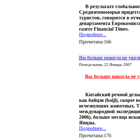
макроводорослей
В результате глобально
31.01 |
Эко_Мир
:
Средиземноморья придется
Инженеры представили
опреснительную батарею
туристов, говорится в отч
26.01 |
Эко_Тех
:
департамента Еврокомисс
Шотландия планирует
газете Financial Times.
полностью "озеленится" к 2020
Подробнее...
году
Прочитана:166
24.01 |
Эко_Мир
:
К 2020 году древесное
биотопливо может стать
Вы больше никогда не увид
конкурентоспособным
20.01 |
Эко_Мир
:
Понедельник, 22 Январь 2007
10 новогодних ёлок, сделанных
из подручного хлама
Вы больше никогда не 
18.01 |
Эко_Мир
:
Углекислый газ сводит рыб с
ума
16.01 |
Эко_Мир
:
Китайский речной дельфи
Несколько фактов о вторичном
как байцзи (baiji), скорее 
использовании бумаги
исчезнувших животных. 
13.01 |
Эко_Тех
:
международной экспедиции 
Зелёное авиатопливо из
2006), больше месяца иска
промышленных газов
Янцзы.
12.01 |
Эко_Тех
:
Подробнее...
Tanning Printer: солнечный свет
вместо чернил и лазера
Прочитана:176
11.01 |
Эко_Тех
: