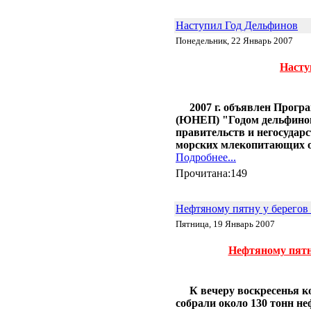
Энергия красителей: зелёный,
красный или флуоресцентный?
Наступил Год Дельфинов
05.01 |
Эко_Мир
:
Понедельник, 22 Январь 2007
Сюзанна Ли и ее одежда из
бактерий
Насту
01.01 |
Эко_Мир
:
Экологическая ёлка из
пластиковых бутылок в центре
Каунаса
2007 г. объявлен Прог
26.12 |
Эко_Тех
:
(ЮНЕП) "Годом дельфинов
SEES: система, которая видит
правительств и негосудар
энергетический потенциал
морских млекопитающих о
крыш домов
Подробнее...
15.12 |
Эко_Мир
:
Apple Inc. планирует создание
Прочитана:149
солнечной фермы в Северной
Каролине
07.12 |
Эко_Мир
:
Нефтяному пятну у берегов
Солнечная энергия из
Пятница, 19 Январь 2007
Андалузии
05.12 |
Эко_Тех
:
Немцы подняли в небо крупный
Нефтяному пятну
солнечный беспилотник
24.11 |
Эко_Тех
:
Шотландия построит
К вечеру воскресенья 
уникальный двухлопастный
собрали около 130 тонн н
ветряк