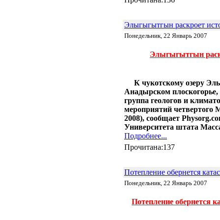
24.02 |
Эко_Тех
:
Searaser: альтернативное
решение для волновой
Элыгыгытгын раскроет ист
энергетики
Понедельник, 22 Январь 2007
20.02 |
Эко_Тех
:
«Зелёная» энергия может стать
Элыгыгытгын раск
действительно зелёной
16.02 |
Эко_Мир
:
Великобритания открыла
крупнейшую морскую
К чукотскому озеру Эл
ветряную ферму
Анадырском плоскогорье, 
14.02 |
Эко_Мир
:
группа геологов и климат
EcoATM помогает
мероприятий четвертого М
калифорнийцам заработать на
2008), сообщает Physorg.c
хламе
Университета штата Масса
10.02 |
Эко_Мир
:
Подробнее...
Топ-10 самых больших
фотоэлектрических
Прочитана:137
электростанций в мире
07.02 |
Эко_Мир
:
Леса солнечных
Потепление обернется ката
электростанций в Сахаре:
Понедельник, 22 Январь 2007
амбициозный энергетический
проект
02.02 |
Эко_Тех
:
Потепление обернется к
Генетики заставили бактерии
производить спирт из