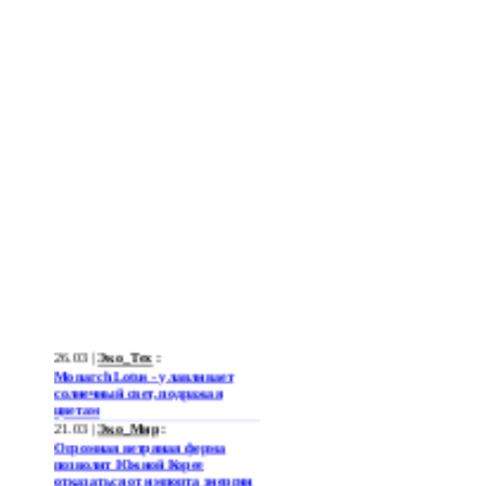
26.03 |
Эко_Тех
:
Monarch Lotus - улавливает
солнечный свет, подражая
цветам
21.03 |
Эко_Мир
:
Огромная ветряная ферма
позволит Южной Корее
отказаться от импорта энергии