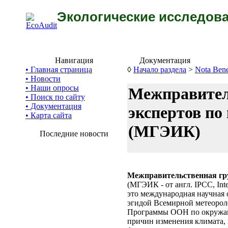
Экологические исследова
Навигация
Документация
• Главная страница
◊
Начало раздела
>
Nota Ben
• Новости
• Наши опросы
Межправител
• Поиск по сайту
• Документация
экспертов по
• Карта сайта
(МГЭИК)
Последние новости
Межправительственная гру
(МГЭИК - от англ. IPCC, Inte
это международная научная о
эгидой Всемирной метеорол
Программы ООН по окружаю
причин изменения климата,