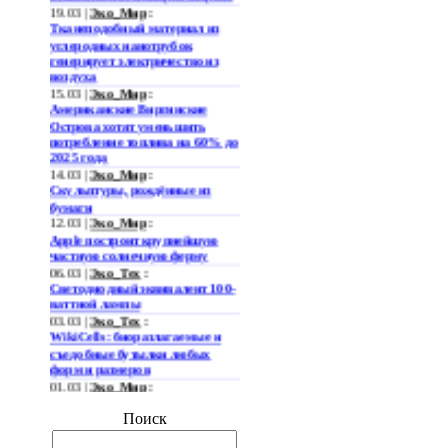
19.03 |
Эко_Мир
:
Тканеподобный материал из
углеродных нанотрубок
генерирует электричество из
воздуха
15.03 |
Эко_Мир
:
Американские Виргинские
Острова хотят уменьшить
потребление топлива на 60% до
2025 года
14.03 |
Эко_Мир
:
Скульптуры, рождённые из
бумаги
12.03 |
Эко_Мир
:
Apple построит крупнейшую
частную солнечную ферму
06.03 |
Эко_Тех
:
Светодиодный эквивалент 100-
ваттной лампы
03.03 |
Эко_Тех
:
WikiCells: биоразлагаемые и
съедобные бутылки любых
форм и размеров
01.03 |
Эко_Мир
:
Представлена
гидроаккумулирующая
Поиск
электростанция нового типа
28.02 |
Эко_Мир
: