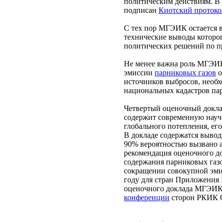
политическим действиям. В р
подписан
Киотский протоко
С тех пор МГЭИК остается 
технические выводы которо
политических решений по п
Не менее важна роль МГЭИК
эмиссии
парниковых газов
о
источников выбросов, необ
национальных кадастров па
Четвертый оценочный докла
содержит современную нау
глобального потепления, ег
В докладе содержатся вывод
90% вероятностью вызвано 
рекомендация оценочного до
содержания парниковых газ
сокращении совокупной эми
году для стран Приложения 
оценочного доклада МГЭИК
конференции
сторон РКИК О