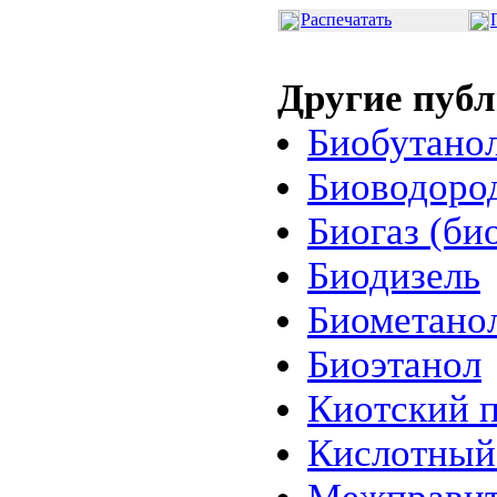
Распечатать
Другие пуб
Биобутано
Биоводоро
Биогаз (би
Биодизель
Биометано
Биоэтанол
Киотский 
Кислотный