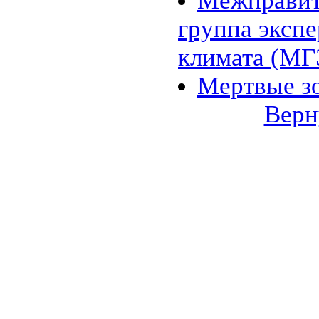
Межправит
группа эксп
климата (М
Мертвые з
Верн