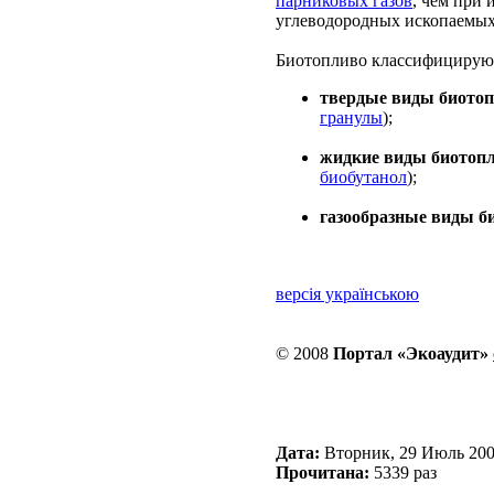
парниковых газов
, чем при
углеводородных ископаемых
Биотопливо классифицируют
твердые виды биото
гранулы
);
жидкие виды биотоп
биобутанол
);
газообразные виды б
версія українською
© 2008
Портал «Экоаудит»
Дата:
Вторник, 29 Июль 20
Прочитана:
5339 раз