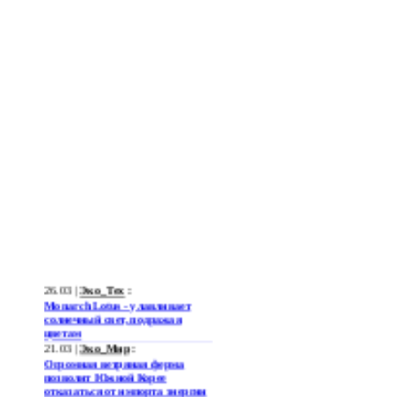
26.03 |
Эко_Тех
:
Monarch Lotus - улавливает
солнечный свет, подражая
цветам
21.03 |
Эко_Мир
:
Огромная ветряная ферма
позволит Южной Корее
отказаться от импорта энергии