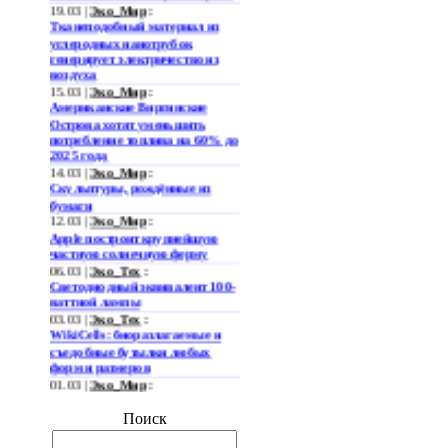
19.03 |
Эко_Мир
:
Тканеподобный материал из
углеродных нанотрубок
генерирует электричество из
воздуха
15.03 |
Эко_Мир
:
Американские Виргинские
Острова хотят уменьшить
потребление топлива на 60% до
2025 года
14.03 |
Эко_Мир
:
Скульптуры, рождённые из
бумаги
12.03 |
Эко_Мир
:
Apple построит крупнейшую
частную солнечную ферму
06.03 |
Эко_Тех
:
Светодиодный эквивалент 100-
ваттной лампы
03.03 |
Эко_Тех
:
WikiCells: биоразлагаемые и
съедобные бутылки любых
форм и размеров
01.03 |
Эко_Мир
:
Представлена
гидроаккумулирующая
Поиск
электростанция нового типа
28.02 |
Эко_Мир
: