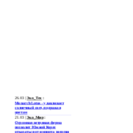
26.03 |
Эко_Тех
:
Monarch Lotus - улавливает
солнечный свет, подражая
цветам
21.03 |
Эко_Мир
:
Огромная ветряная ферма
позволит Южной Корее
отказаться от импорта энергии