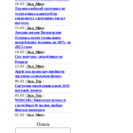
19.03 |
Эко_Мир
:
Тканеподобный материал из
углеродных нанотрубок
генерирует электричество из
воздуха
15.03 |
Эко_Мир
:
Американские Виргинские
Острова хотят уменьшить
потребление топлива на 60% до
2025 года
14.03 |
Эко_Мир
:
Скульптуры, рождённые из
бумаги
12.03 |
Эко_Мир
:
Apple построит крупнейшую
частную солнечную ферму
06.03 |
Эко_Тех
:
Светодиодный эквивалент 100-
ваттной лампы
03.03 |
Эко_Тех
:
WikiCells: биоразлагаемые и
съедобные бутылки любых
форм и размеров
01.03 |
Эко_Мир
:
Представлена
гидроаккумулирующая
Поиск
электростанция нового типа
28.02 |
Эко_Мир
: