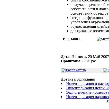
смены собственников 
в случае передачи объ
собственности в долго
основе таких объекто
создания, функционир
управления окружающ
осуществления хозяйст
для нужд экологическо
ISO 14001.
Дата:
Пятница, 25 Май 2007
Прочитана:
8676 раз
Распечатать
Другие публикации
Инвентаризация и паспо
Инвентаризация источни
Экологические исследов
Инвентаризация парнико
В