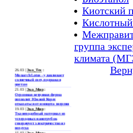
Киотский 
Кислотный
Межправит
группа эксп
климата (М
Верн
26.03 |
Эко_Тех
:
Monarch Lotus - улавливает
солнечный свет, подражая
цветам
21.03 |
Эко_Мир
:
Огромная ветряная ферма
позволит Южной Корее
отказаться от импорта энергии
19.03 |
Эко_Мир
:
Тканеподобный материал из
углеродных нанотрубок
генерирует электричество из
воздуха
15.03 |
Эко_Мир
: