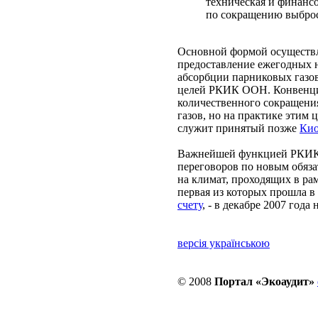
техническая и финанс
по сокращению выброс
Основной формой осуществл
предоставление ежегодных 
абсорбции парниковых газо
целей РКИК ООН. Конвенци
количественного сокращени
газов, но на практике этим
служит принятый позже
Кио
Важнейшей функцией РКИК 
переговоров по новым обяза
на климат, проходящих в ра
первая из которых прошла в 
счету
, - в декабре 2007 года
версія українською
© 2008
Портал «Экоаудит»