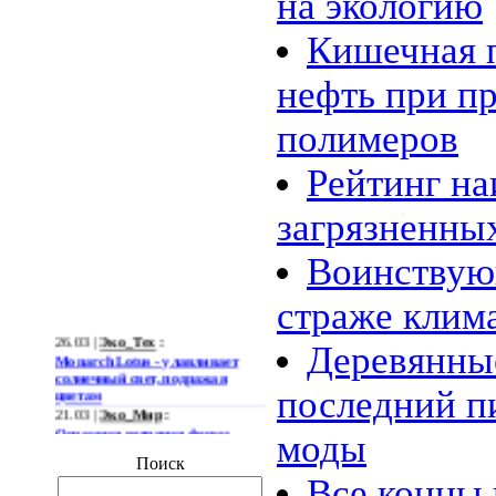
на экологию
Кишечная 
нефть при п
полимеров
Рейтинг на
загрязненны
Воинствую
страже клим
26.03 |
Эко_Тех
:
Деревянны
Monarch Lotus - улавливает
солнечный свет, подражая
цветам
последний п
21.03 |
Эко_Мир
:
Огромная ветряная ферма
моды
позволит Южной Корее
отказаться от импорта энергии
Поиск
19.03 |
Эко_Мир
:
Все концы 
Тканеподобный материал из