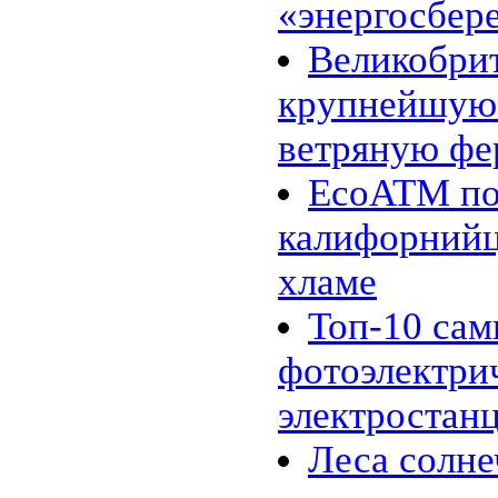
«энергосбер
11.01 |
Эко_Тех
:
Энергия красителей: зелёный,
красный или флуоресцентный?
Великобри
05.01 |
Эко_Мир
:
Сюзанна Ли и ее одежда из
крупнейшую
бактерий
01.01 |
Эко_Мир
:
Экологическая ёлка из
ветряную фе
пластиковых бутылок в центре
Каунаса
EcoATM по
26.12 |
Эко_Тех
:
SEES: система, которая видит
энергетический потенциал
калифорнийц
крыш домов
15.12 |
Эко_Мир
:
хламе
Apple Inc. планирует создание
солнечной фермы в Северной
Каролине
Топ-10 са
07.12 |
Эко_Мир
:
Солнечная энергия из
фотоэлектри
Андалузии
05.12 |
Эко_Тех
:
Немцы подняли в небо крупный
электростан
солнечный беспилотник
24.11 |
Эко_Тех
:
Леса солн
Шотландия построит
уникальный двухлопастный
ветряк