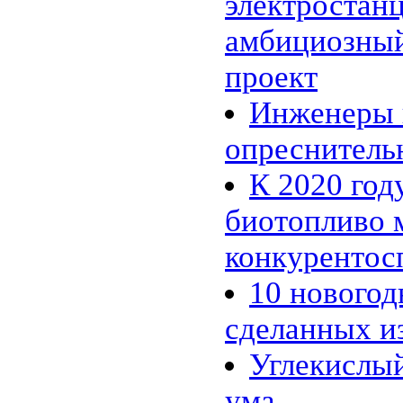
электростанц
01.11 |
Эко_Тех
:
Бактерии производят бутанол
амбициозный
из старых номеров Times
Picayune
проект
28.10 |
Эко_Тех
:
13-летний подросток совершил
прорыв в солнечной энергетике
Инженеры 
25.10 |
Эко_Тех
:
Испытан новый метод
опреснитель
использования энергии солнца
24.10 |
Эко_Тех
:
Разработан ветряк с
К 2020 год
раздвижными лопастями
18.07 |
Эко_Тех
:
биотопливо 
Panasonic построит экогород на
тысячу домов, питаемый
исключительно альтернативной
конкуренто
энергией
06.06 |
Эко_Тех
:
10 новогод
Первая гелиотермальная
электростанция на
расплавленной соли
сделанных и
07.04 |
Эко_Тех
:
Светодиодная лампа на
Углекислый
солнечной энергии
ума