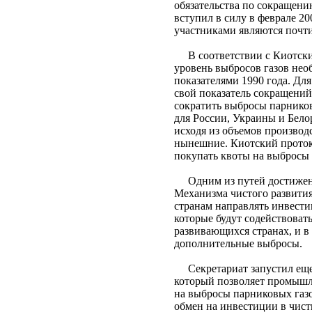
обязательства по сокращени
вступил в силу в феврале 20
участниками являются почти
В соответствии с Киотским
уровень выбросов газов нео
показателями 1990 года. Дл
свой показатель сокращени
сократить выбросы парников
для России, Украины и Бело
исходя из объемов производ
нынешние. Киотский проток
покупать квоты на выбросы 
Одним из путей достижения
Механизма чистого развити
странам направлять инвести
которые будут содействова
развивающихся странах, и в
дополнительные выбросы.
Секретариат запустил еще 
который позволяет промышл
на выбросы парниковых газо
обмен на инвестиции в чист