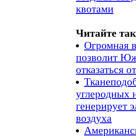
«энергосберегающий» цемент
квотами
24.02 |
Эко_Тех
:
Searaser: альтернативное
решение для волновой
энергетики
20.02 |
Эко_Тех
:
Читайте так
«Зелёная» энергия может стать
действительно зелёной
16.02 |
Эко_Мир
:
Огромная в
Великобритания открыла
крупнейшую морскую
позволит Юж
ветряную ферму
14.02 |
Эко_Мир
:
EcoATM помогает
отказаться о
калифорнийцам заработать на
хламе
Тканеподо
10.02 |
Эко_Мир
:
Топ-10 самых больших
фотоэлектрических
углеродных 
электростанций в мире
07.02 |
Эко_Мир
:
генерирует э
Леса солнечных
электростанций в Сахаре:
амбициозный энергетический
воздуха
проект
02.02 |
Эко_Тех
:
Американс
Генетики заставили бактерии
производить спирт из