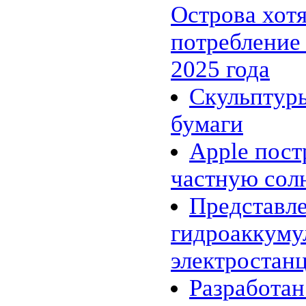
Острова хот
макроводорослей
31.01 |
Эко_Мир
:
Инженеры представили
потребление
опреснительную батарею
26.01 |
Эко_Тех
:
2025 года
Шотландия планирует
полностью "озеленится" к 2020
году
Скульптур
24.01 |
Эко_Мир
:
К 2020 году древесное
бумаги
биотопливо может стать
конкурентоспособным
20.01 |
Эко_Мир
:
Apple пос
10 новогодних ёлок, сделанных
из подручного хлама
частную сол
18.01 |
Эко_Мир
:
Углекислый газ сводит рыб с
ума
Представл
16.01 |
Эко_Мир
:
Несколько фактов о вторичном
гидроаккум
использовании бумаги
13.01 |
Эко_Тех
:
Зелёное авиатопливо из
электростанц
промышленных газов
12.01 |
Эко_Тех
:
Разработан
Tanning Printer: солнечный свет
вместо чернил и лазера