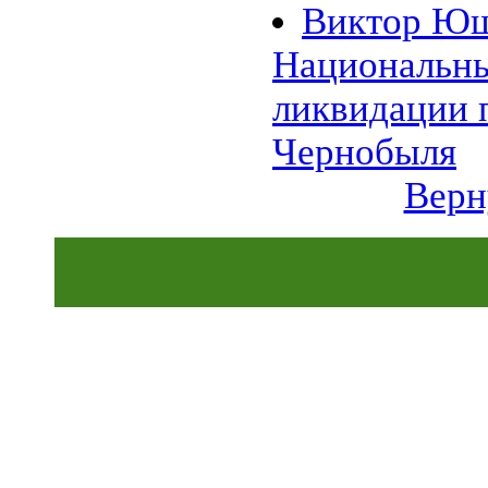
Виктор Ющ
01.11 |
Эко_Тех
:
Бактерии производят бутанол
из старых номеров Times
Национальны
Picayune
28.10 |
Эко_Тех
:
ликвидации 
13-летний подросток совершил
прорыв в солнечной энергетике
25.10 |
Эко_Тех
:
Чернобыля
Испытан новый метод
использования энергии солнца
Верн
24.10 |
Эко_Тех
:
Разработан ветряк с
раздвижными лопастями
18.07 |
Эко_Тех
:
Panasonic построит экогород на
тысячу домов, питаемый
исключительно альтернативной
энергией
06.06 |
Эко_Тех
:
Первая гелиотермальная
электростанция на
расплавленной соли
07.04 |
Эко_Тех
:
Светодиодная лампа на
солнечной энергии