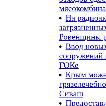
макроводорослей
мясокомбина
31.01 |
Эко_Мир
:
Инженеры представили
опреснительную батарею
На радиоа
26.01 |
Эко_Тех
:
Шотландия планирует
загрязненны
полностью "озеленится" к 2020
году
24.01 |
Эко_Мир
:
Ровенщины р
К 2020 году древесное
биотопливо может стать
Ввод новы
конкурентоспособным
20.01 |
Эко_Мир
:
10 новогодних ёлок, сделанных
сооружений 
из подручного хлама
18.01 |
Эко_Мир
:
ГОКе
Углекислый газ сводит рыб с
ума
Крым може
16.01 |
Эко_Мир
:
Несколько фактов о вторичном
использовании бумаги
грязелечебно
13.01 |
Эко_Тех
:
Зелёное авиатопливо из
Сиваш
промышленных газов
12.01 |
Эко_Тех
:
Tanning Printer: солнечный свет
Предоставл
вместо чернил и лазера