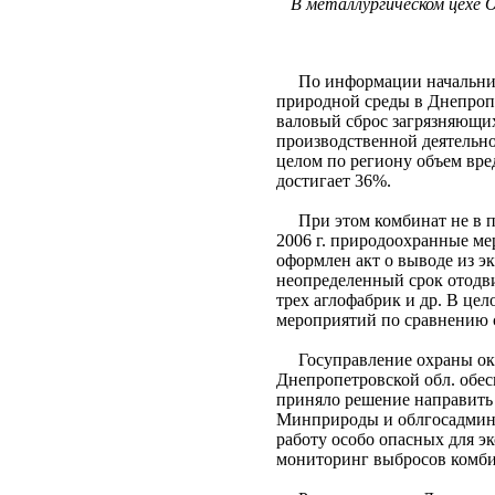
В металлургическом цехе 
По информации начальник
природной среды в Днепроп
валовый сброс загрязняющих
производственной деятельно
целом по региону объем вр
достигает 36%.
При этом комбинат не в п
2006 г. природоохранные мер
оформлен акт о выводе из э
неопределенный срок отодв
трех аглофабрик и др. В ц
мероприятий по сравнению с
Госуправление охраны ок
Днепропетровской обл. обе
приняло решение направить
Минприроды и облгосадмин
работу особо опасных для эк
мониторинг выбросов комбин