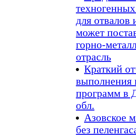
11.01 |
Эко_Тех
:
техногенных
Энергия красителей: зелёный,
красный или флуоресцентный?
05.01 |
Эко_Мир
:
для отвалов
Сюзанна Ли и ее одежда из
бактерий
может постав
01.01 |
Эко_Мир
:
Экологическая ёлка из
пластиковых бутылок в центре
горно-метал
Каунаса
26.12 |
Эко_Тех
:
отрасль
SEES: система, которая видит
энергетический потенциал
крыш домов
Краткий от
15.12 |
Эко_Мир
:
Apple Inc. планирует создание
выполнения
солнечной фермы в Северной
Каролине
программ в 
07.12 |
Эко_Мир
:
Солнечная энергия из
Андалузии
обл.
05.12 |
Эко_Тех
:
Немцы подняли в небо крупный
Азовское м
солнечный беспилотник
24.11 |
Эко_Тех
:
Шотландия построит
без пеленгас
уникальный двухлопастный
ветряк