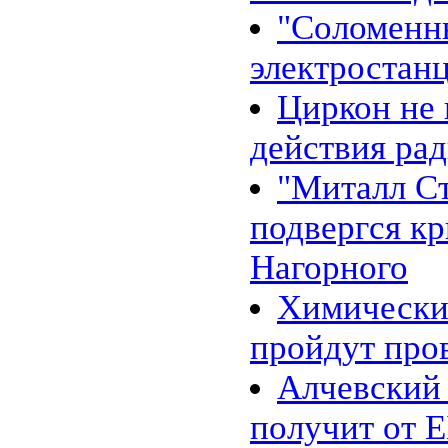
"Соломенн
электростан
Циркон не
действия ра
"Миталл Ст
подвергся к
Нагорного
Химически
пройдут пр
Алчевский
получит от 