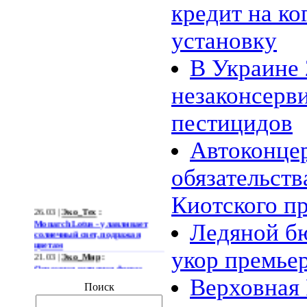
кредит на к
установку
В Украине 
незаконсерв
пестицидов
Автоконце
обязательств
Киотского п
26.03 |
Эко_Тех
:
Monarch Lotus - улавливает
Ледяной бю
солнечный свет, подражая
цветам
21.03 |
Эко_Мир
:
укор премье
Огромная ветряная ферма
позволит Южной Корее
Верховная 
отказаться от импорта энергии
Поиск
19.03 |
Эко_Мир
:
Тканеподобный материал из