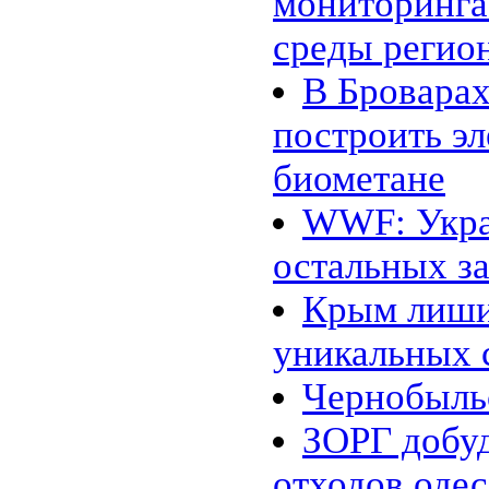
мониторинг
«энергосберегающий» цемент
24.02 |
Эко_Тех
:
среды регио
Searaser: альтернативное
решение для волновой
энергетики
В Бровара
20.02 |
Эко_Тех
:
«Зелёная» энергия может стать
построить э
действительно зелёной
16.02 |
Эко_Мир
:
Великобритания открыла
биометане
крупнейшую морскую
ветряную ферму
WWF: Укра
14.02 |
Эко_Мир
:
EcoATM помогает
остальных з
калифорнийцам заработать на
хламе
10.02 |
Эко_Мир
:
Крым лиши
Топ-10 самых больших
фотоэлектрических
уникальных 
электростанций в мире
07.02 |
Эко_Мир
:
Леса солнечных
Чернобыль
электростанций в Сахаре:
амбициозный энергетический
ЗОРГ добуд
проект
02.02 |
Эко_Тех
:
Генетики заставили бактерии
отходов одес
производить спирт из