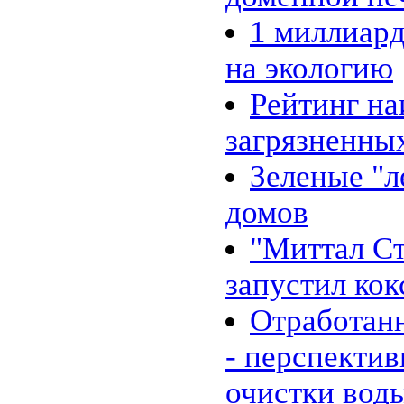
1 миллиард
на экологию
Рейтинг на
загрязненны
Зеленые "л
домов
"Миттал Ст
запустил ко
Отработан
- перспектив
очистки вод