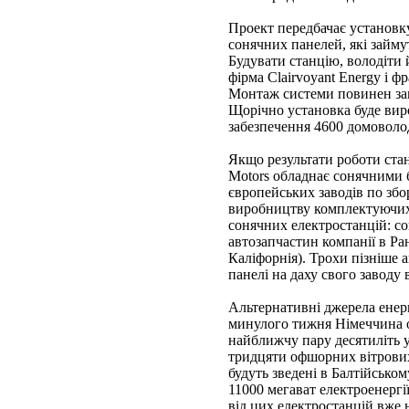
Проект передбачає установк
сонячних панелей, які займу
Будувати станцію, володіти
фірма Claіrvoyant Energy і ф
Монтаж системи повинен зав
Щорічно установка буде виро
забезпечення 4600 домоволо
Якщо результати роботи стан
Motors обладнає сонячними 
європейських заводів по збо
виробництву комплектуючих
сонячних електростанцій: со
автозапчастин компанії в Ра
Каліфорнія). Трохи пізніше
панелі на даху свого заводу в
Альтернативні джерела енерг
минулого тижня Німеччина ог
найближчу пару десятиліть у
тридцяти офшорних вітрових 
будуть зведені в Балтійсько
11000 мегават електроенергі
від цих електростанцій вже 