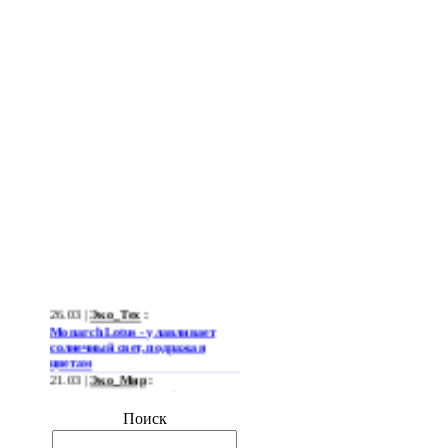
26.03 |
Эко_Тех
:
Monarch Lotus - улавливает
солнечный свет, подражая
цветам
21.03 |
Эко_Мир
:
Огромная ветряная ферма
позволит Южной Корее
Поиск
отказаться от импорта энергии
19.03 |
Эко_Мир
: