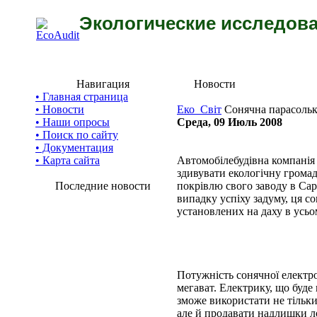
Экологические исследова
Навигация
Новости
• Главная страница
• Новости
Еко_Світ
Сонячна парасолька
• Наши опросы
Среда, 09 Июль 2008
• Поиск по сайту
• Документация
• Карта сайта
Автомобілебудівна компанія
здивувати екологічну громад
Последние новости
покрівлю свого заводу в Сар
випадку успіху задуму, ця с
установлених на даху в усьом
Потужність сонячної електро
мегават. Електрику, що буде 
зможе використати не тільки
але й продавати надлишки 