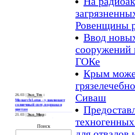
На радиоа
загрязненны
Ровенщины р
Ввод новы
сооружений 
ГОКе
Крым може
грязелечебно
26.03 |
Эко_Тех
:
Сиваш
Monarch Lotus - улавливает
солнечный свет, подражая
Предоставл
цветам
21.03 |
Эко_Мир
:
Огромная ветряная ферма
техногенных
позволит Южной Корее
Поиск
отказаться от импорта энергии
для отвалов
19.03 |
Эко_Мир
: