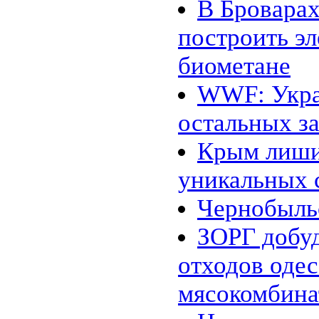
В Бровара
построить э
биометане
WWF: Укра
остальных з
Крым лиши
уникальных 
Чернобыль
ЗОРГ добуд
отходов одес
мясокомбина