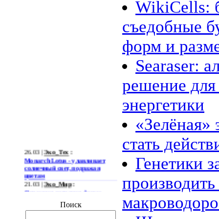
WikiCells:
съедобные б
форм и разм
Searaser: 
решение для
энергетики
«Зелёная» 
стать действ
26.03 |
Эко_Тех
:
Monarch Lotus - улавливает
Генетики з
солнечный свет, подражая
цветам
производить 
21.03 |
Эко_Мир
:
Огромная ветряная ферма
позволит Южной Корее
макроводоро
отказаться от импорта энергии
Поиск
19.03 |
Эко_Мир
: