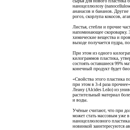
сырья для нового пластика 
наноцеллюлозу (nanocellulos
ананасов и бананов. Другие
рогоз, скорлупа кокосов, ага
Листья, стебли и прочие час
напоминающее скороварку. 
химические вещества и пров
выходе получается пудра, по
При этом из одного килогр
килограммов пластика, утве
состоять оставшиеся 99% мат
конечный продукт будет био
«Свойства этого пластика п
при этом в 3-4 раза прочнее
Леану (Alcides Leão) из уни
растительный материал боле
и воды.
Учёные считают, что при д
может стать массовым уже в
наноцеллюлозного пластика 
новинкой заинтересуются ав