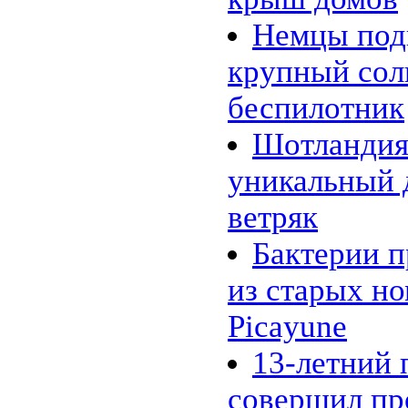
«энергосберегающий» цемент
24.02 |
Эко_Тех
:
Немцы под
Searaser: альтернативное
решение для волновой
крупный со
энергетики
20.02 |
Эко_Тех
:
«Зелёная» энергия может стать
беспилотник
действительно зелёной
16.02 |
Эко_Мир
:
Шотландия
Великобритания открыла
крупнейшую морскую
уникальный 
ветряную ферму
14.02 |
Эко_Мир
:
EcoATM помогает
ветряк
калифорнийцам заработать на
хламе
Бактерии п
10.02 |
Эко_Мир
:
Топ-10 самых больших
фотоэлектрических
из старых н
электростанций в мире
07.02 |
Эко_Мир
:
Picayune
Леса солнечных
электростанций в Сахаре:
амбициозный энергетический
13-летний 
проект
02.02 |
Эко_Тех
:
совершил пр
Генетики заставили бактерии
производить спирт из