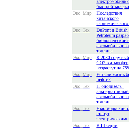
электромобиль 
быстрой зарядк
Эко_Мир
Последствия
китайского
экономического
Эко_Тех
DuPont и British
Petroleum разра
биологические 
автомобильного
топлива
Эко_Мир
К 2030 году вы
СО2 в атмосфер
возрастут на 75
Эко_Мир
Есть ли жизнь б
нефти?
Эко_Тех
Н-биодизель -
альтернативный
автомобильного
топлива
Эко_Тех
Нью-йоркские т
станут
электрическими
Эко_Тех
В Швеции