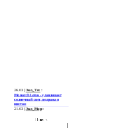
26.03 |
Эко_Тех
:
Monarch Lotus - улавливает
солнечный свет, подражая
цветам
21.03 |
Эко_Мир
:
Огромная ветряная ферма
позволит Южной Корее
Поиск
отказаться от импорта энергии
19.03 |
Эко_Мир
: