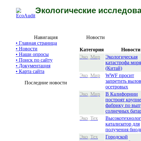
Экологические исследова
Навигация
Новости
• Главная страница
• Новости
Категория
Новости
• Наши опросы
Эко_Мир
Экологическая
• Поиск по сайту
катастрофа моря
• Документация
(Китай)
• Карта сайта
Эко_Мир
WWF просит
запретить выло
Последние новости
осетровых
Эко_Мир
В Калифорнии
построят круп
фабрику по вып
солнечных бата
Эко_Тех
Высокотехноло
катализатор для
получения биод
Эко_Тех
Городской