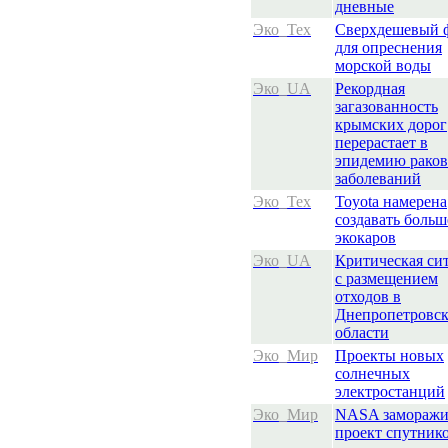
дневные
Эко_Тех
Сверхдешевый 
для опреснения
морской воды
Эко_UA
Рекордная
загазованность
крымских дорог
перерастает в
эпидемию рако
заболеваний
Эко_Тех
Toyota намерена
создавать больш
экокаров
Эко_UA
Критическая си
с размещением
отходов в
Днепропетровс
области
Эко_Мир
Проекты новых
солнечных
электростанций
Эко_Мир
NASA заморажи
проект спутник