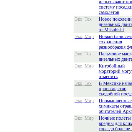
испытывают но
систему посадк
самолётов
Эко_Тех
Новое поколени
дизельных двиг
от Mitsubishi
Эко_Мир
Новый банк сем
сохранения
разнообразия ф
Эко_Тех
Пальмовое масл
дизельных двиг
Эко_Мир
Китобойный
мораторий могу
отменить
Эко_Тех
В Мексике нача
производство
съедобной посу
Эко_Мир
Промышленные
химикаты отрав
обитателей Арк
Эко_Мир
Ночные полёты
вредны для кли
гораздо больше,